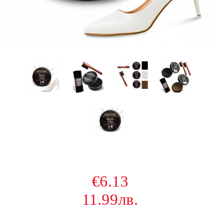
€6.13
11.99лв.