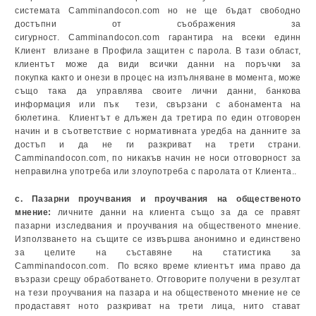
системата Camminandocon.com но не ще бъдат свободно
достъпни от съображения за
сигурност. Camminandocon.com гарантира на всеки единн
Клиент влизане в Профила защитен с парола. В тази област,
клиентът може да види всички данни на поръчки за
покупка както и онези в процес на изпълняване в момента, може
също така да управлява своите лични данни, банкова
информация или пък тези, свързани с абонамента на
бюлетина. Клиентът е длъжен да третира по един отговорен
начин и в съответствие с нормативната уредба на данните за
достъп и да не ги разкриват на трети страни.
Camminandocon.com, по никакъв начин не носи отговорност за
неправилна употреба или злоупотреба с паролата от Клиента..
c. Пазарни проучвания и проучвания на общественото
мнение:
личните данни на клиента също за да се правят
пазарни изследвания и проучвания на общественото мнение.
Използването на същите се извършва анонимно и единствено
за целите на съставяне на статистика за
Camminandocon.com. По всяко време клиентът има право да
възрази срещу обработването. Отговорите получени в резултат
на тези проучвания на пазара и на общественото мнение не се
продаставят ното разкриват на трети лица, нито стават