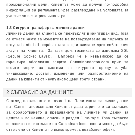
промоционални цели. Клиентът може да получи по-подробна
информация за регламента чрез разглеждане на условията за
участие за всяка различна игра .
1.3 Сигурен трансфер на личните данни
Личните данни на клиента се прехвърлят в криптиран вид. Това
се отнася както за моментите на потвърждаване на поръчка за
покупкаi ordini di acquisto така и при влизане чрез собствения
акаунт на Клиента. За тази цел, техниката се използва SSL
(Secure Socket Layer). Въпреки че е невъзможно да се
гарантира абсолютна защита Camminandocon.com прие за
своите мерки за системи за сигурност срещу загуба,
унищожаване, достъп, изменение или разпространение на
данни за клиенти от неупълномощени трети страни.
2.СЪГЛАСИЕ ЗА ДАННИТЕ
С оглед на казанато в точка 1 на Политиката за лични данни
на Camminandocon.com Клиентът дава изричното си съгласие
за обработването и предаването на личните ми данни за
целите и по начина, описан в раздел 1 по-горе. Това съгласие
се записва в системите на Camminandocon.com и може да бъде
оттеглено от Клиента по всяко време, с незабавен ефект.