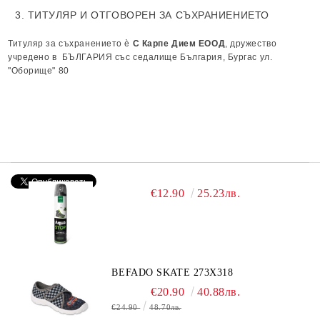
3. ТИТУЛЯР И ОТГОВОРЕН ЗА СЪХРАНИЕНИЕТО
Титуляр за съхранението è
С Карпе Дием ЕООД
, дружество
учредено в БЪЛГАРИЯ със седалище България, Бургас ул.
"Оборище" 80
€12.90
25.23лв.
BEFADO SKATE 273X318
€20.90
40.88лв.
€24.90
48.70лв.