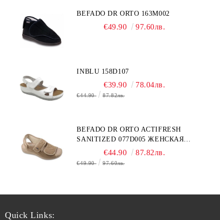
BEFADO DR ORTO 163M002
€49.90
97.60лв.
INBLU 158D107
€39.90
78.04лв.
€44.90
87.82лв.
BEFADO DR ORTO ACTIFRESH
SANITIZED 077D005 ЖЕНСКАЯ
ОБУВЬ
€44.90
87.82лв.
€49.90
97.60лв.
Quick Links: