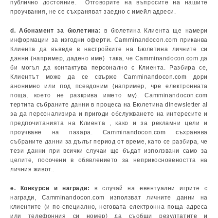
публично достояние. Отговорите на въпросите на нашите
проучвания, не се съхраняват заедно с имейл адреси.
d. Абонамент за бюлетина:
в бюлетина Клиента ще намери
информации за изгодни оферти. Camminandocon.com приканва
Клиента дa въведе в настройките на Бюлетина личните си
данни (например, дадено име) така, че Camminandocon.com да
би могъл да контактува персонално с Клиента. Разбира се,
Клиентът може да се свърже Camminandocon.com дори
анонимно или под псевдоним (например, чре електронната
поща, което не разкрива името му). Camminandocon.com
тертита събраните данни в процеса на Бюлетина di
newsletter
al
за да персонализира и пригоди обслужването на интересите и
предпочитанията на Клиента , како и за рекламни цели и
проучване на пазара. Camminandocon.com съхранява
събраните данни за дълъг период от време, като се разбира, че
тези данни при всички случаи ще бъдат използвани само за
целите, посочени в обявлението за неприкосновеността на
личния живот..
e. Конкурси и награди:
в случай на евентуални игрите с
награди, Camminandocon.com използват личните данни на
клиентите (и по-специално, неговата електронна поща адреса
или телефонния си номер) да съобщи резултатите и