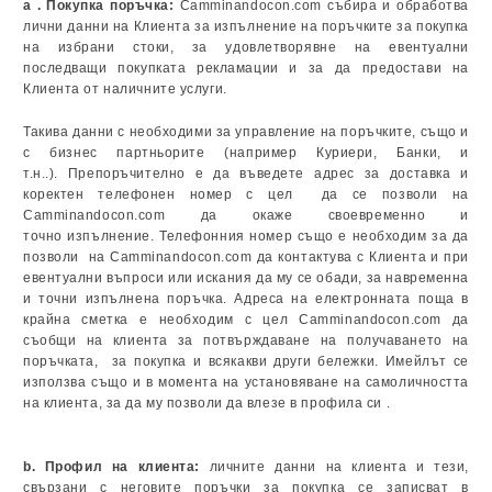
а . Покупка поръчка:
Camminandocon.com събира и обработва
лични данни на Клиента за изпълнение на поръчките за покупка
на избрани стоки, за удовлетворявне на евентуални
последващи покупката рекламации и за да предостави на
Клиента от наличните услуги.
Такива данни с необходими за управление на поръчките, също и
с бизнес партньорите (например Куриери, Банки, и
т.н..). Препоръчително е да въведете адрес за доставка и
коректен телефонен номер с цел да се позволи на
Camminandocon.com да окаже своевременно и
точно изпълнение. Телефонния номер също е необходим за да
позволи на Camminandocon.com да контактува с Клиента и при
евентуални въпроси или искания да му се обади, за навременна
и точни изпълнена поръчка. Адреса на електронната поща в
крайна сметка е необходим с цел Camminandocon.com да
съобщи на клиента за потвърждаване на получаването на
поръчката, за покупка и всякакви други бележки. Имейлът се
използва също и в момента на установяване на самоличността
на клиента, за да му позволи да влезе в профила си .
b. Профил на клиента:
личните данни на клиента и тези,
свързани с неговите поръчки за покупка се записват в