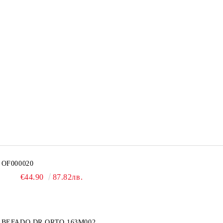
OF000020
€44.90
87.82лв.
BEFADO DR ORTO 163M002