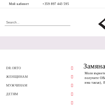
Мой кабинет
+359 897 443 595
Замяна
DR.ORTO
Моля върнете
ЖЕНЩИНАМ
получите ОВА
има такъв), 
Спортивная обувь
МУЖЧИНАМ
Ортопедическая обувь для
диабетической стопы
Босоножки
ортопедическая
ДЕТЯМ
Ортопедическая обувь для мозолей
Балетки
Ботинки
Обувь для девочек