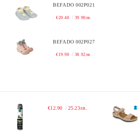
Чистка
CARE
Уход
BEFADO 002P021
Текстиль
Чистка
Защита
€20.40
39.90лв.
Уход
Чистка
BEFADO 002P027
€19.90
38.92лв.
€12.90
25.23лв.