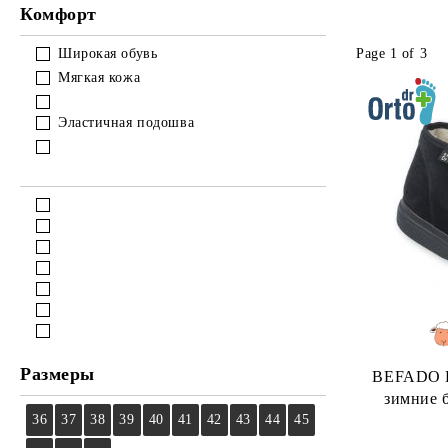
Комфорт
Page 1 of 3
Широкая обувь
Мягкая кожа
Эластичная подошва
Размеры
BEFADO DR 
зимние 
36
37
38
39
40
41
42
43
44
45