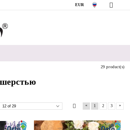
EUR
29 product(s)
 шерстью
«
»
1
2
3