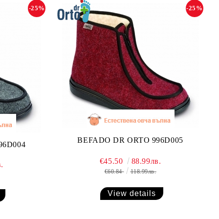
-25%
-25%
BEFADO DR ORTO 996D005
96D004
€45.50
88.99лв.
.
€60.84
118.99лв.
View details