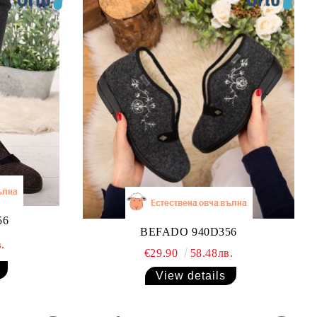
56
BEFADO 940D356
.
€29.90
58.48лв.
View details