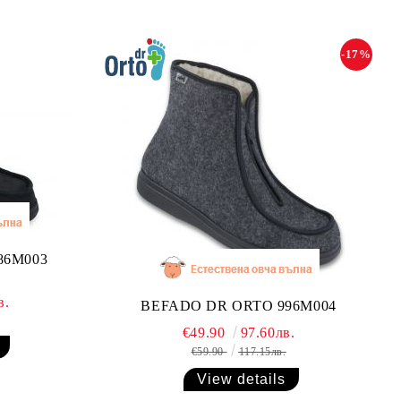
-17%
86M003
в.
BEFADO DR ORTO 996M004
€49.90
97.60лв.
€59.90
117.15лв.
View details