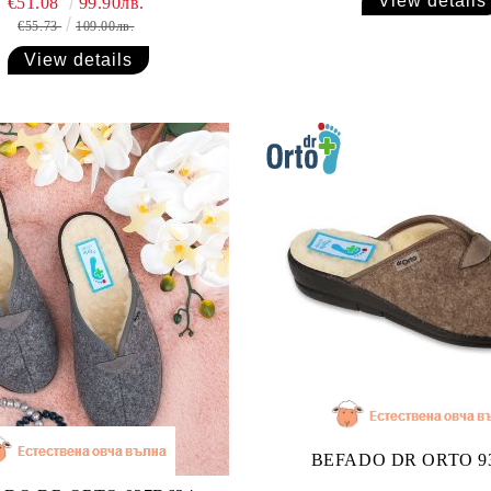
View details
€51.08
99.90лв.
€55.73
109.00лв.
View details
BEFADO DR ORTO 9