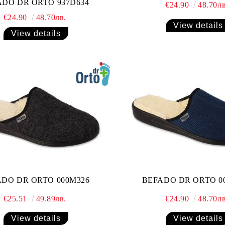
ADO DR ORTO 937D634
€24.90
48.70лв
€24.90
48.70лв.
View details
View details
DO DR ORTO 000M326
BEFADO DR ORTO 0
€25.51
49.89лв.
€24.90
48.70лв
View details
View details