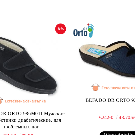
-8%
BEFADO DR ORTO 9
ORTO 986M011 Мужские
€24.90
48.70лв
ботинки диабетические, для
проблемных ног