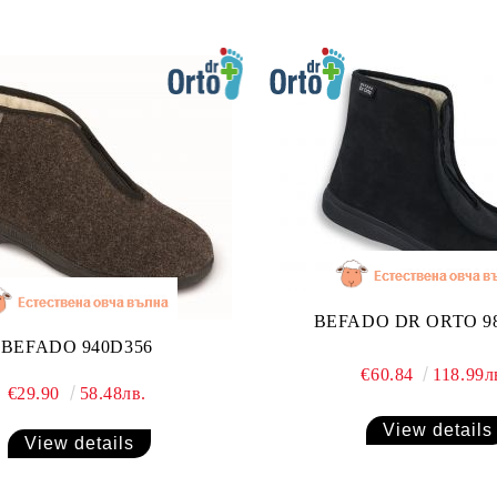
BEFADO DR ORTO 9
BEFADO 940D356
€60.84
118.99л
€29.90
58.48лв.
View details
View details