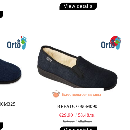
.
View details
-14%
00M325
BEFADO 096M090
.
€29.90
58.48лв.
€34.90
68.26лв.