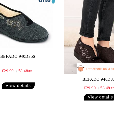
BEFADO 940D356
€29.90
58.48лв.
BEFADO 940D3
View details
€29.90
58.48лв
View details