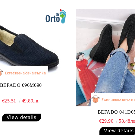
BEFADO 096M090
€25.51
49.89лв.
BEFADO 041D0
View details
€29.90
58.48лв
View details