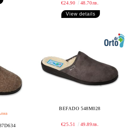
€24.90
48.70лв.
View details
BEFADO 548M028
€25.51
49.89лв.
37D634