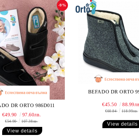
-9%
BEFADO DR ORTO 9
€45.50
88.99лв
ADO DR ORTO 986D011
€60.84
118.99лв.
€49.90
97.60лв.
€54.90
107.38лв.
View details
View details