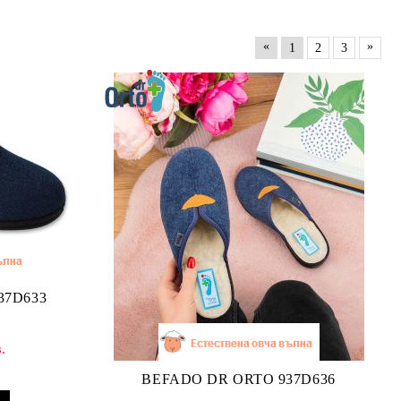
«
»
1
2
3
37D633
.
BEFADO DR ORTO 937D636