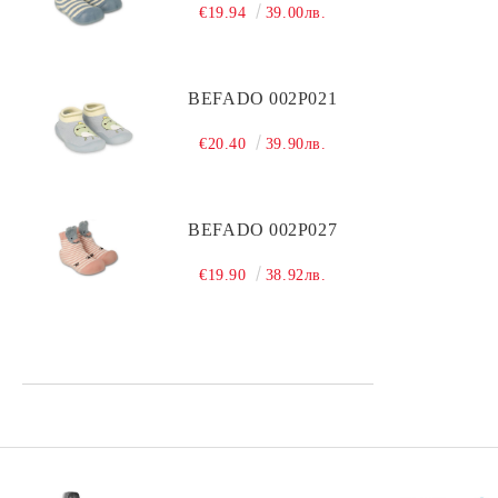
€19.94
39.00лв.
Чистка
CARE
Уход
Текстиль
Чистка
Защита
Уход
BEFADO 002P021
Чистка
€20.40
39.90лв.
BEFADO 002P027
€19.90
38.92лв.