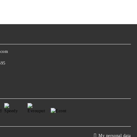
.com
595
My personal data