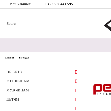
Мой кабинет
+359 897 443 595
Главная
Бренды
DR.ORTO
ЖЕНЩИНАМ
Спортивная обувь
МУЖЧИНАМ
Ортопедическая обувь для
диабетической стопы
Босоножки
ортопедическая
ДЕТЯМ
Ортопедическая обувь для мозолей
Балетки
Ботинки
Обувь для девочек