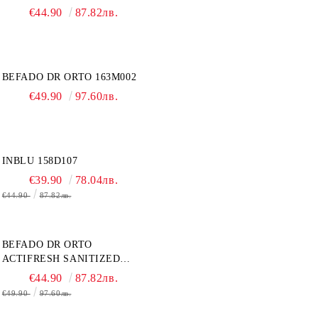
€44.90
87.82лв.
BEFADO DR ORTO 163M002
€49.90
97.60лв.
INBLU 158D107
€39.90
78.04лв.
€44.90
87.82лв.
BEFADO DR ORTO
ACTIFRESH SANITIZED
077D005 ЖЕНСКАЯ ОБУВЬ
€44.90
87.82лв.
€49.90
97.60лв.