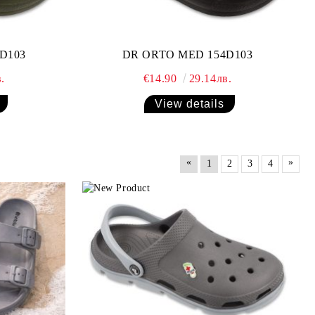
D103
DR ORTO MED 154D103
.
€14.90
29.14лв.
View details
«
»
1
2
3
4