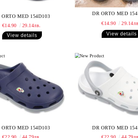
DR ORTO MED 154
 ORTO MED 154D103
€14.90
29.14лв
€14.90
29.14лв.
View details
View details
 ORTO MED 154D103
DR ORTO MED 154
€22.90
44.79лв.
€22.90
44.79лв