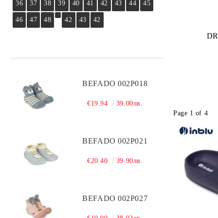
36
37
38
39
40
41
42
43
44
45
46
47
48
42
43
42
DR
BEFADO 002P018
€19.94
39.00лв.
Page 1 of 4
BEFADO 002P021
€20.40
39.90лв.
BEFADO 002P027