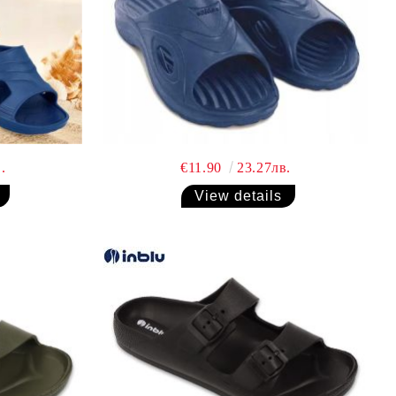
.
€11.90
23.27лв.
View details