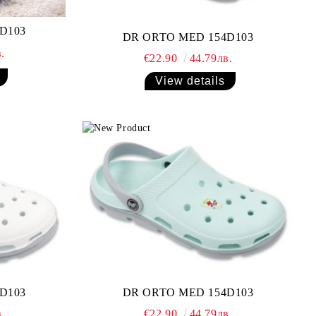
D103
DR ORTO MED 154D103
.
€22.90
44.79лв.
View details
D103
DR ORTO MED 154D103
.
€22.90
44.79лв.