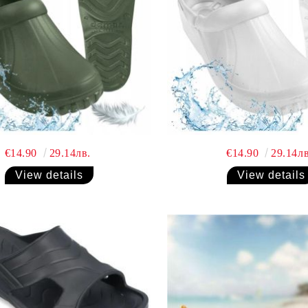
€14.90
29.14лв.
€14.90
29.14лв
View details
View details