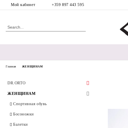
Мой кабинет
+359 897 443 595
Главная
ЖЕНЩИНАМ
DR.ORTO
ЖЕНЩИНАМ
Спортивная обувь
Ортопедическая обувь для
диабетической стопы
Босоножки
Ортопедическая обувь для мозолей
Балетки