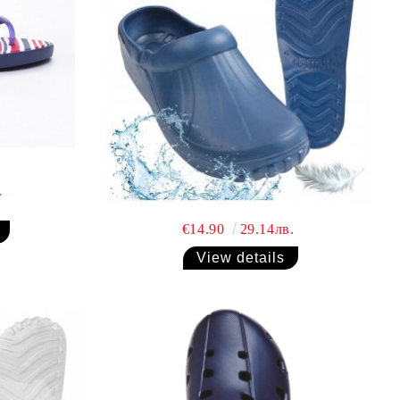
.
€14.90
29.14лв.
View details