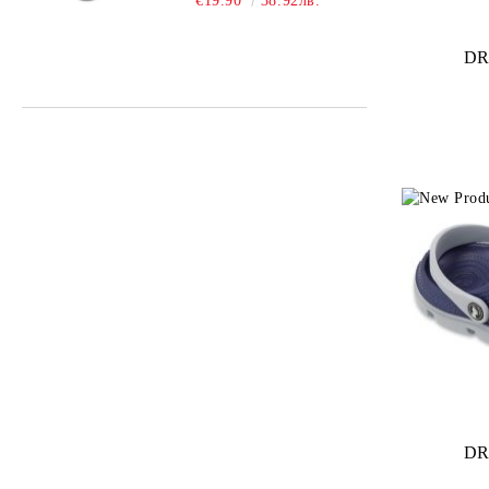
€19.90
38.92лв.
DR
DR