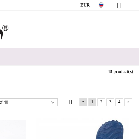
EUR
40 product(s)
«
»
1
2
3
4