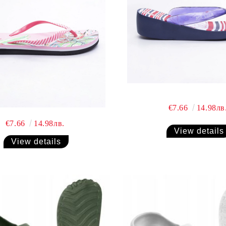
€7.66
14.98лв
€7.66
14.98лв.
View details
View details