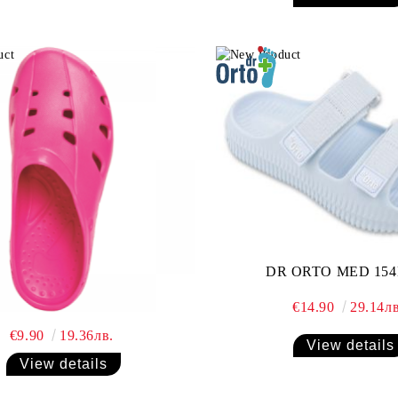
DR ORTO MED 154
€14.90
29.14лв
€9.90
19.36лв.
View details
View details