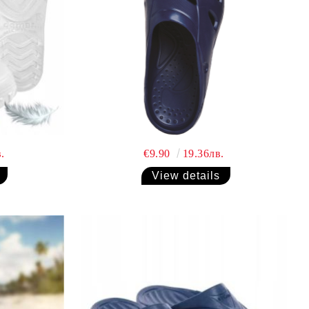
.
€9.90
19.36лв.
View details