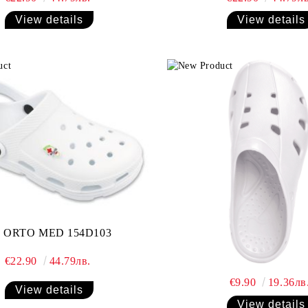
View details
View details
 ORTO MED 154D103
€22.90
44.79лв.
€9.90
19.36лв
View details
View details