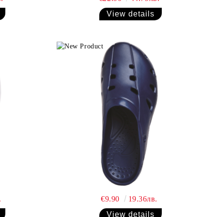
View details
.
€9.90
19.36лв.
View details