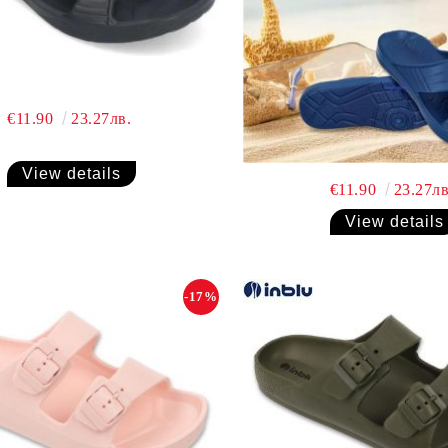
€11.90
23.27лв.
View details
€11.90
23.27лв
View details
-17%