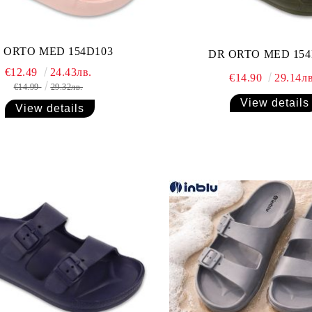
 ORTO MED 154D103
DR ORTO MED 154
€12.49
24.43лв.
€14.90
29.14лв
€14.99
29.32лв.
View details
View details