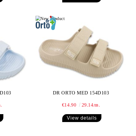
D103
DR ORTO MED 154D103
.
€14.90
29.14лв.
View details