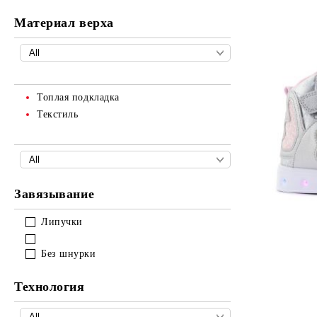
Чистка
CARE
Уход
Текстиль
Материал верха
Чистка
Защита
Уход
Чистка
Топлая подкладка
Текстиль
Завязывание
Липучки
Без шнурки
Технология