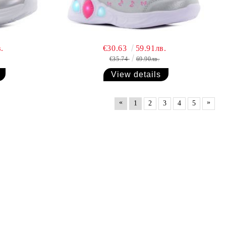
.
€30.63
59.91лв.
€35.74
69.90лв.
View details
«
»
1
2
3
4
5