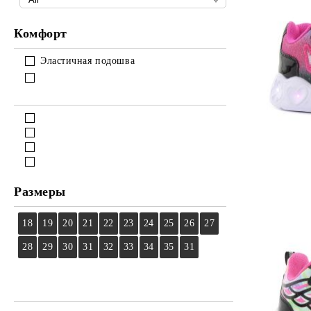
Комфорт
Эластичная подошва
Размеры
18
19
20
21
22
23
24
25
26
27
28
29
30
31
32
33
34
35
31