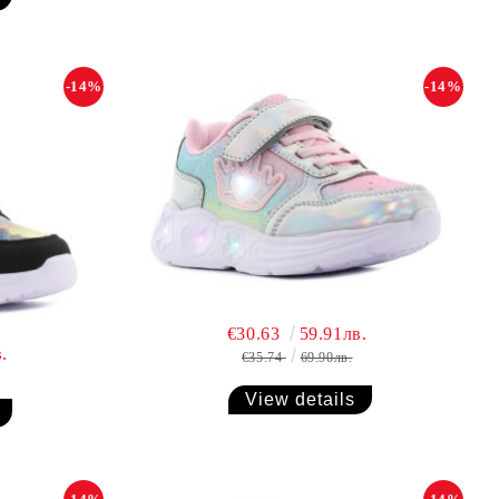
-14%
-14%
€30.63
59.91лв.
.
€35.74
69.90лв.
View details