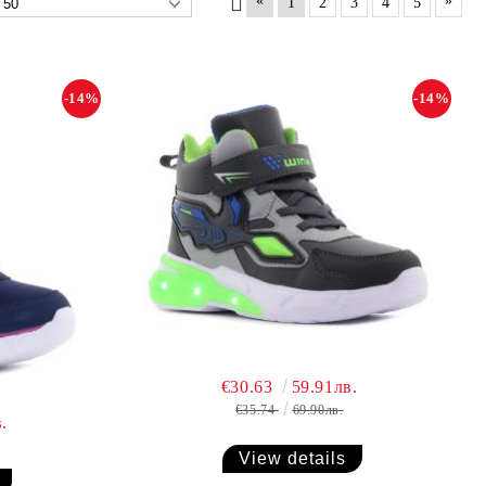
«
»
1
2
3
4
5
-14%
-14%
€30.63
59.91лв.
€35.74
69.90лв.
.
View details