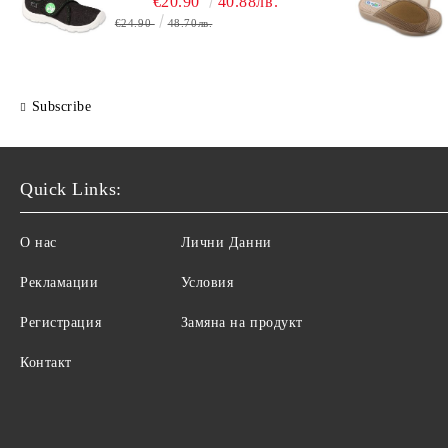
€20.90
40.88лв.
€24.90
48.70лв.
Subscribe
Quick Links:
О нас
Лични Данни
Рекламации
Условия
Регистрация
Замяна на продукт
Контакт