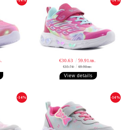
-14%
-14%
.
€30.63
59.91лв.
€35.74
69.90лв.
View details
-14%
-14%