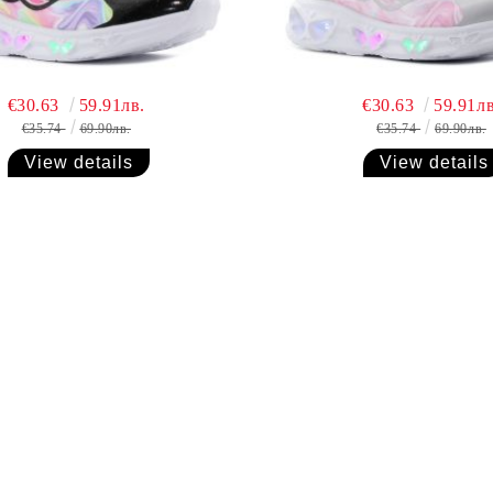
€30.63
59.91лв.
€30.63
59.91лв
€35.74
69.90лв.
€35.74
69.90лв.
View details
View details