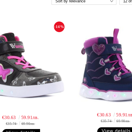
-14%
€30.63
59.91лв
€30.63
59.91лв.
€35.74
69.90лв.
€35.74
69.90лв.
View details