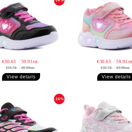
-14%
€30.63
59.91лв.
€30.63
59.91лв
€35.74
69.90лв.
€35.74
69.90лв.
View details
View details
-14%