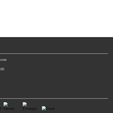
.com
595