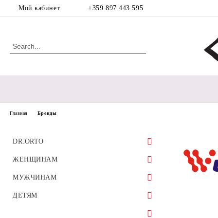
Мой кабинет
+359 897 443 595
Главная
Бренды
DR.ORTO
ЖЕНЩИНАМ
Спортивная обувь
МУЖЧИНАМ
Ортопедическая обувь для
диабетической стопы
Босоножки
ортопедическая
ДЕТЯМ
Ортопедическая обувь для мозолей
Балетки
Ботинки
Обувь для девочек