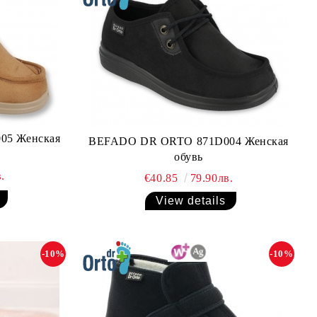
05 Женская
BEFADO DR ORTO 871D004 Женская
обувь
.
€40.85
79.90лв.
View details
-10%
-10%