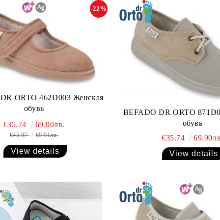
-22%
DR ORTO 462D003 Женская
обувь
BEFADO DR ORTO 871D0
обувь
€35.74
69.90лв.
€45.97
89.91лв.
€35.74
69.90лв
View details
View details