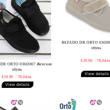
BEFADO DR ORTO 036D0
обувь
€39.90
78.04лв
DR ORTO 036D007 Женская
обувь
View details
€39.90
78.04лв.
View details