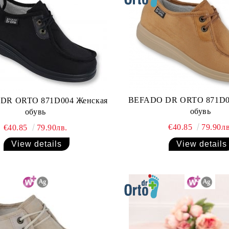
BEFADO DR ORTO 871D0
DR ORTO 871D004 Женская
обувь
обувь
€40.85
79.90лв
€40.85
79.90лв.
View details
View details