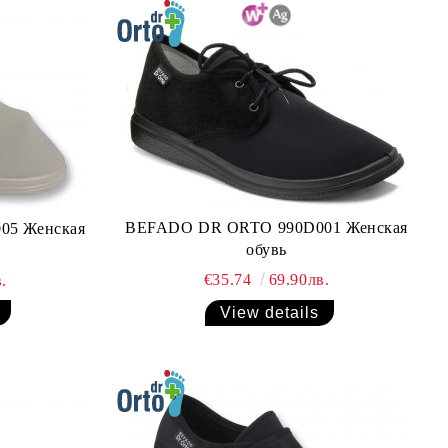
BEFADO DR ORTO 990D001 Женская
05 Женская
обувь
€35.74
69.90лв.
.
View details