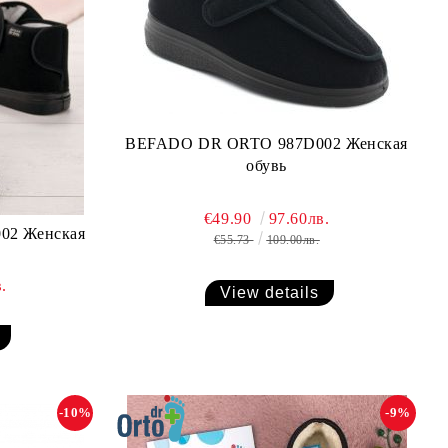
BEFADO DR ORTO 987D002 Женская
обувь
€49.90
97.60лв.
02 Женская
€55.73
109.00лв.
.
View details
-10%
-9%