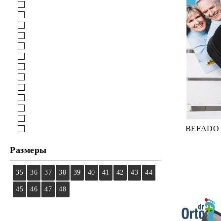
BEFADO 
Размеры
35
36
37
38
39
40
41
42
43
44
45
46
47
48