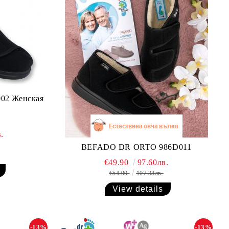
02 Женская
.
BEFADO DR ORTO 986D011
€49.90
97.60лв.
€54.90
107.38лв.
View details
-13%
-13%