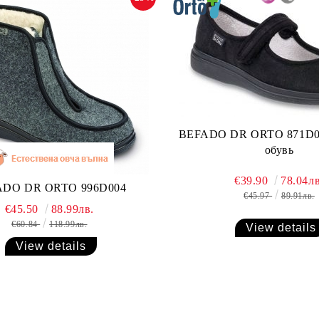
BEFADO DR ORTO 871D0
обувь
€39.90
78.04лв
ADO DR ORTO 996D004
€45.97
89.91лв.
€45.50
88.99лв.
€60.84
118.99лв.
View details
View details