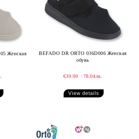
BEFADO DR ORTO 036D006 Женская
05 Женская
обувь
€39.90
78.04лв.
.
View details