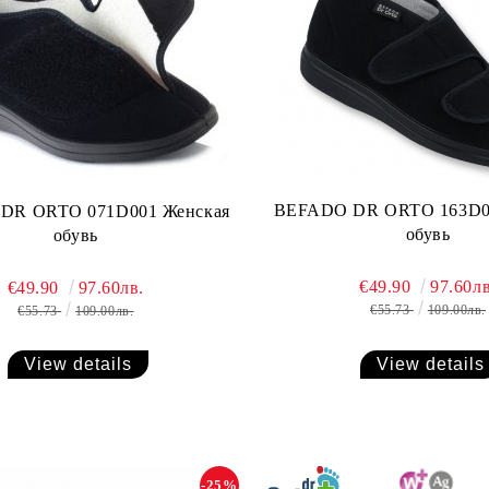
BEFADO DR ORTO 163D0
DR ORTO 071D001 Женская
обувь
обувь
€49.90
97.60лв
€49.90
97.60лв.
€55.73
109.00лв.
€55.73
109.00лв.
View details
View details
-25%