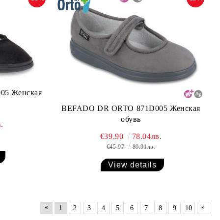
05 Женская
BEFADO DR ORTO 871D005 Женская
обувь
.
€39.90
78.04лв.
€45.97
89.91лв.
View details
«
»
1
2
3
4
5
6
7
8
9
10