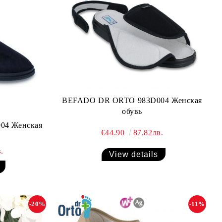
BEFADO DR ORTO 983D004 Женская
обувь
04 Женская
€44.90
87.82лв.
.
View details
-20%
-11%