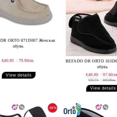
DR ORTO 871D007 Женская
обувь
€40.85
79.90лв.
BEFADO DR ORTO 163D0
обувь
€49.90
97.60лв
View details
€55.73
109.00лв.
View details
-10%