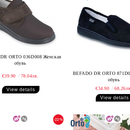
DR ORTO 036D008 Женская
обувь
BEFADO DR ORTO 871D0
€39.90
78.04лв.
обувь
€34.90
68.26лв
View details
View details
-22%