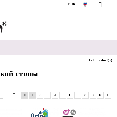
EUR
121 product(s)
ской стопы
«
»
1
2
3
4
5
6
7
8
9
10