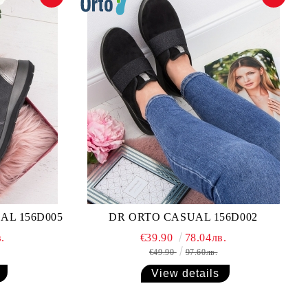
AL 156D005
DR ORTO CASUAL 156D002
.
€39.90
78.04лв.
€49.90
97.60лв.
View details