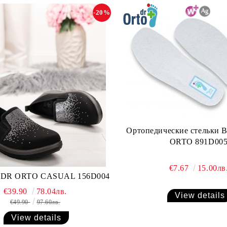
-20%
Ортопедические стельки
ORTO 891D00
€7.67
15.00лв
 DR ORTO CASUAL 156D004
€39.90
78.04лв.
View details
€49.90
97.60лв.
View details