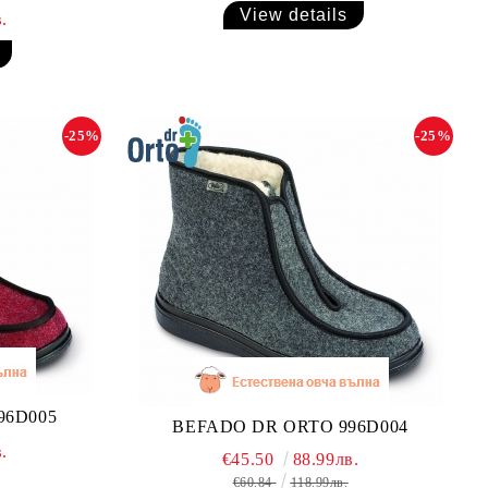
View details
.
-25%
-25%
96D005
BEFADO DR ORTO 996D004
.
€45.50
88.99лв.
€60.84
118.99лв.