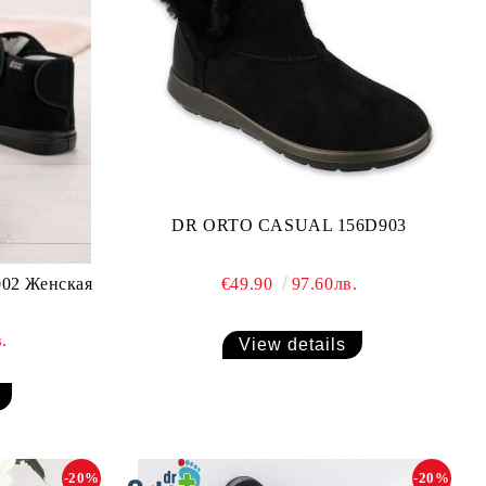
DR ORTO CASUAL 156D903
02 Женская
€49.90
97.60лв.
.
View details
-20%
-20%