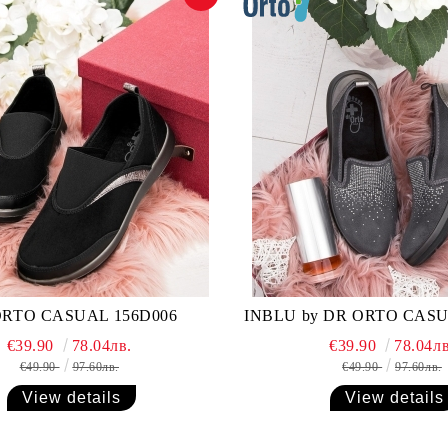
ORTO CASUAL 156D006
INBLU by DR ORTO CASU
€39.90
78.04лв.
€39.90
78.04лв
€49.90
97.60лв.
€49.90
97.60лв.
View details
View details