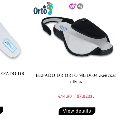
 BEFADO DR
BEFADO DR ORTO 983D004 Женская
5
обувь
.
€44.90
87.82лв.
View details