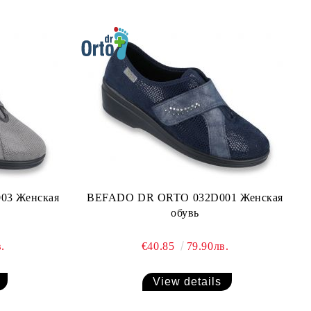
BEFADO DR ORTO 032D001 Женская
обувь
.
€40.85
79.90лв.
View details