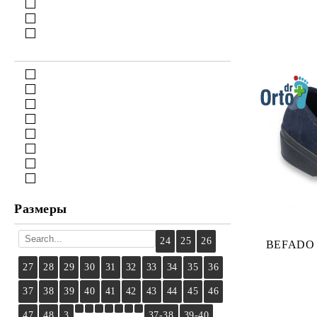
Размеры
24
25
26
BEFADO 
27
28
29
30
31
32
33
34
35
36
37
38
39
40
41
42
43
44
45
46
47
48
3
37-38
39-40