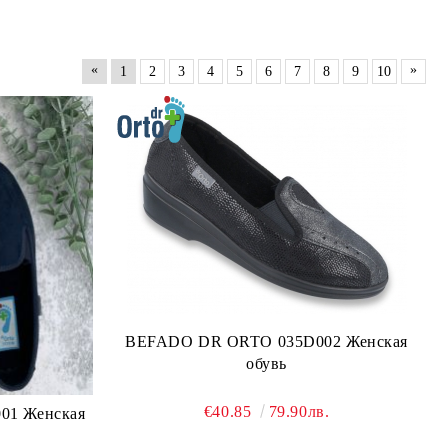
«
»
1
2
3
4
5
6
7
8
9
10
BEFADO DR ORTO 035D002 Женская
обувь
€40.85
79.90лв.