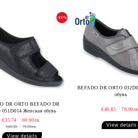
-13%
BEFADO DR ORTO 032D003 Женская
обувь
R ORTO BEFADO DR
€40.85
79.90лв
051D014 Женская обувь
€35.74
69.90лв.
View details
€40.85
79.90лв.
View details