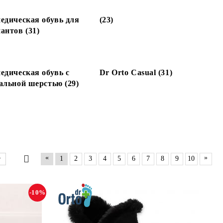
едическая обувь для
(23)
антов (31)
едическая обувь с
Dr Orto Casual (31)
альной шерстью (29)
«
»
1
2
3
4
5
6
7
8
9
10
-10%