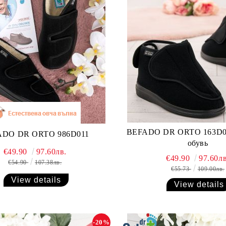
BEFADO DR ORTO 163D0
ADO DR ORTO 986D011
обувь
€49.90
97.60лв.
€49.90
97.60лв
€54.90
107.38лв.
€55.73
109.00лв.
View details
View details
-20%