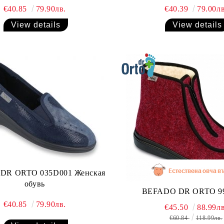
€40.85
79.90лв.
€40.39
79.00лв
View details
View details
DR ORTO 035D001 Женская
обувь
BEFADO DR ORTO 9
€40.85
79.90лв.
€45.50
88.99лв
€60.84
118.99лв.