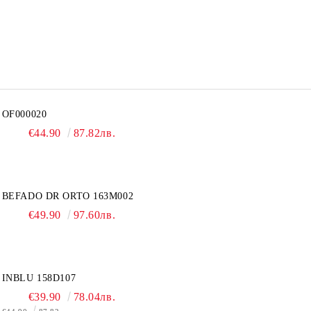
OF000020
€44.90
87.82лв.
BEFADO DR ORTO 163M002
€49.90
97.60лв.
INBLU 158D107
€39.90
78.04лв.