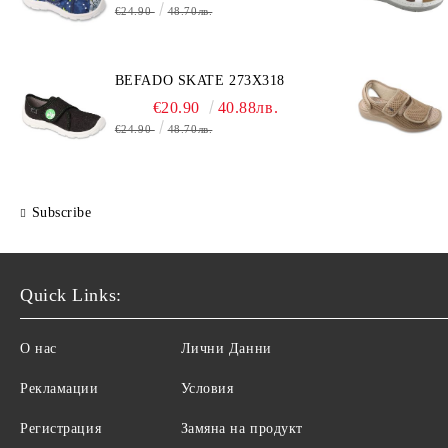
€24.90
48.70лв.
BEFADO SKATE 273X318
€20.90
40.88лв.
€24.90
48.70лв.
Subscribe
Quick Links:
О нас
Лични Данни
Рекламации
Условия
Регистрация
Замяна на продукт