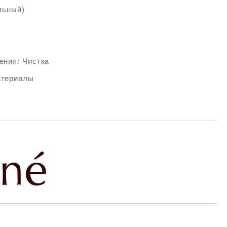
льный)
ения: Чистка
атериалы