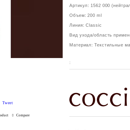
Артикул: 1562 000 (нейтра
Объем: 200 ml
Линия: Classic
Вид ухода/область примен
Материал: Текстильные м
:
Add to wishlist
Tweet
roduct
Compare