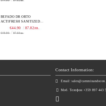
€44.90
87.82лв.
BEFADO DR ORTO
ACTIFRESH SANITIZED
077D005 ЖЕНСКАЯ ОБУВЬ
€44.90
87.82лв.
€49.90
97.60лв.
Contact Information:
Email:
sales@camminandocon
Моб. Телефон
+359 897 443 