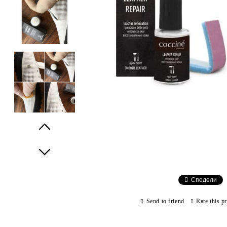
Prev
Next
Сподели
Send to friend
Rate this p