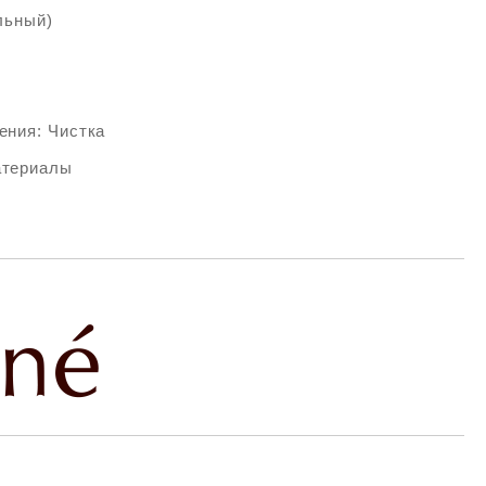
льный)
ения: Чистка
атериалы