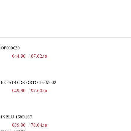
OF000020
€44.90
87.82лв.
BEFADO DR ORTO 163M002
€49.90
97.60лв.
INBLU 158D107
€39.90
78.04лв.