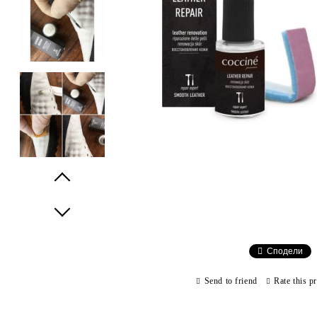
Prev
Next
Сподели
Send to friend
Rate this p