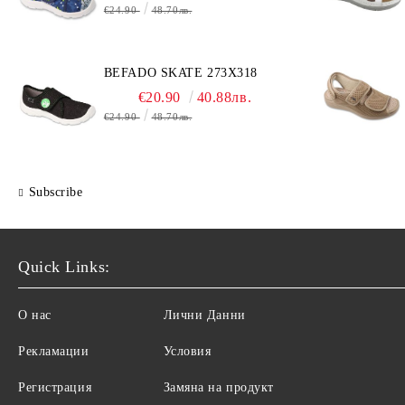
€24.90
48.70лв.
BEFADO SKATE 273X318
€20.90
40.88лв.
€24.90
48.70лв.
Subscribe
Quick Links:
О нас
Лични Данни
Рекламации
Условия
Регистрация
Замяна на продукт