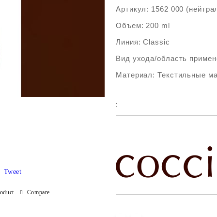
Артикул: 1562 000 (нейтра
Объем: 200 ml
Линия: Classic
Вид ухода/область примен
Материал: Текстильные м
:
Add to wishlist
Tweet
roduct
Compare