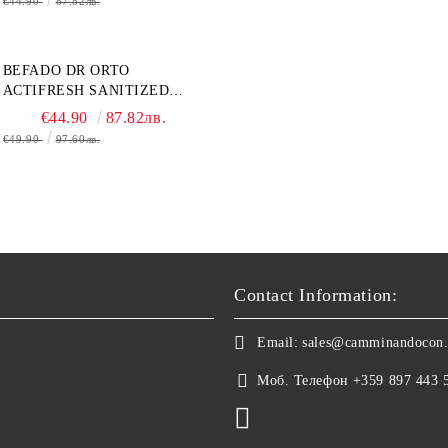
€44.90
87.82лв.
BEFADO DR ORTO
ACTIFRESH SANITIZED
077D005 ЖЕНСКАЯ ОБУВЬ
€44.90
87.82лв.
€49.90
97.60лв.
Contact Information:
Email:
sales@camminandocon
Моб. Телефон
+359 897 443 