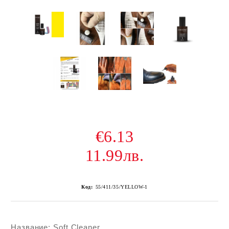
€6.13
11.99лв.
Код:
55/411/35/YELLOW-1
Название: Soft Cleaner