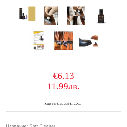
€6.13
11.99лв.
Код:
55/411/10/3541/GOLD-1
Название: Soft Cleaner