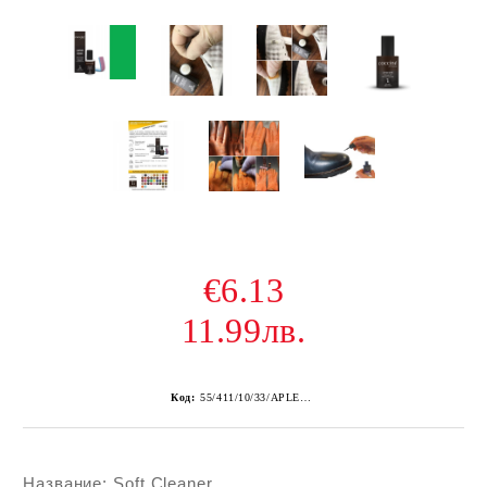
€6.13
11.99лв.
Код:
55/411/10/33/APLEE GREEN-1
Название: Soft Cleaner