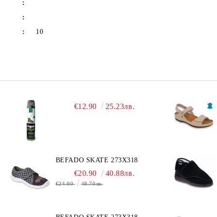
:
:
:
10
€12.90
25.23лв.
BEFADO SKATE 273X318
€20.90
40.88лв.
€24.90
48.70лв.