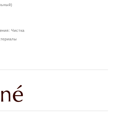
льный)
ения: Чистка
атериалы