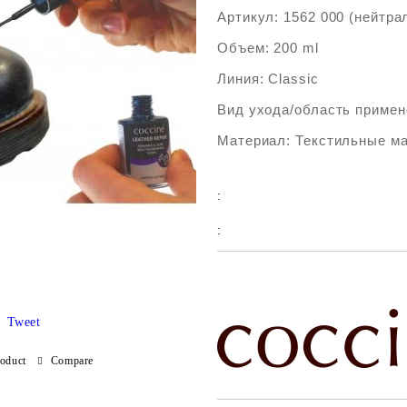
Артикул: 1562 000 (нейтра
Объем: 200 ml
Линия: Classic
Вид ухода/область примен
Материал: Текстильные м
:
:
Add to wishlist
Tweet
roduct
Compare