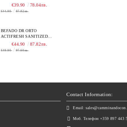
€39.90
78.04лв.
€44.90
87.82лв.
BEFADO DR ORTO
ACTIFRESH SANITIZED
077D005 ЖЕНСКАЯ ОБУВЬ
€44.90
87.82лв.
€49.90
97.60лв.
Contact Information:
Email:
sales@camminandocon
Моб. Телефон
+359 897 443 