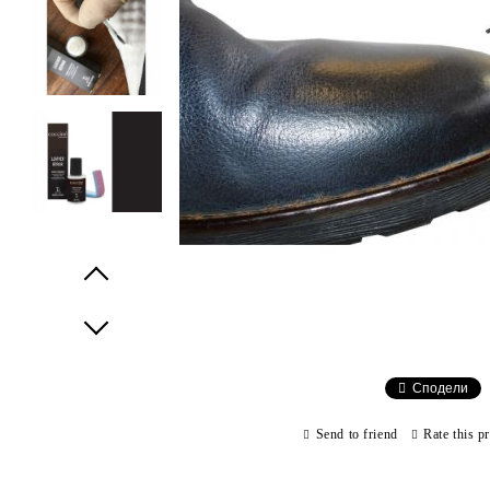
Prev
Next
Сподели
Send to friend
Rate this p