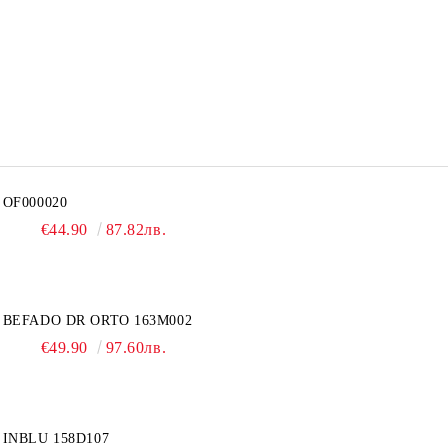
OF000020
€44.90
87.82лв.
BEFADO DR ORTO 163M002
€49.90
97.60лв.
INBLU 158D107