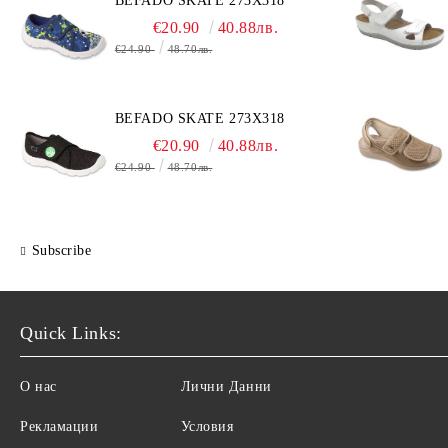
BEFADO SKATE 273X318
€20.90
40.88лв.
€24.90
48.70лв.
BEFADO SKATE 273X318
€20.90
40.88лв.
€24.90
48.70лв.
Subscribe
Quick Links:
О нас
Лични Данни
Рекламации
Условия