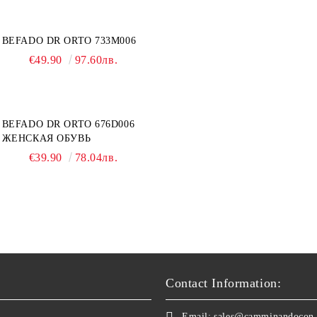
BEFADO DR ORTO 733M006
€49.90
97.60лв.
BEFADO DR ORTO 676D006
ЖЕНСКАЯ ОБУВЬ
€39.90
78.04лв.
Contact Information:
Email:
sales@camminandocon