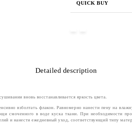
QUICK BUY
JUST 2 FIELDS TO FILL IN
We will contact you to finalize the
Detailed description
сушивании вновь восстанавливается яркость цвета.
нсивно взболтать флакон. Равномерно нанести пену на влаж
ощи смоченного в воде куска ткани. При необходимости про
делий и нанести ежедневный уход, соответствующий типу матер