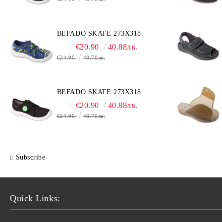
BEFADO SKATE 273X318
€20.90
40.88лв.
€24.90
48.70лв.
BEFADO SKATE 273X318
€20.90
40.88лв.
€24.90
48.70лв.
Subscribe
Quick Links: