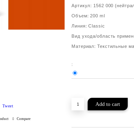
Артикул: 1562 000 (нейтра
Объем: 200 ml
Линия: Classic
Вид ухода/область примен
Материал: Текстильные м
:
Add to wishlist
Tweet
roduct
Compare