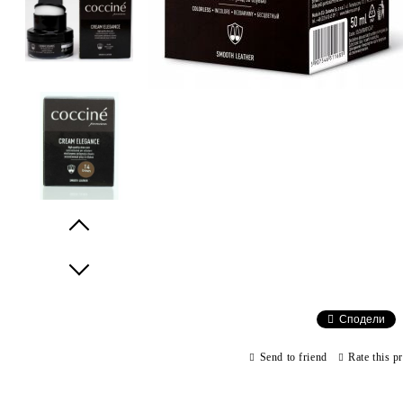
Prev
Next
Сподели
Send to friend
Rate this p