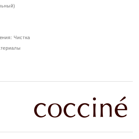
льный)
ения: Чистка
атериалы