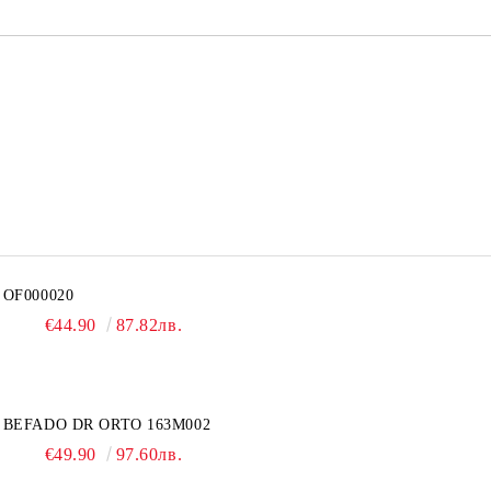
OF000020
€44.90
87.82лв.
BEFADO DR ORTO 163M002
€49.90
97.60лв.