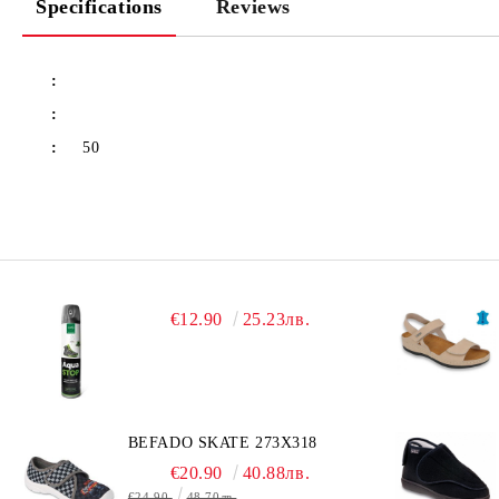
Specifications
Reviews
:
:
:
50
€12.90
25.23лв.
BEFADO SKATE 273X318
€20.90
40.88лв.
€24.90
48.70лв.