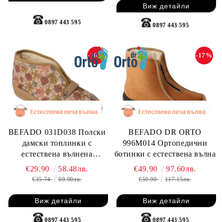
Виж детайли
0897 443 595
0897 443 595
-16%
-17%
BEFADO 031D038 Полски
BEFADO DR ORTO
дамски топлинки с
996M014 Ортопедични
естествена вълнена
ботинки с естествена вълна
подплата, Пъстри
€29.90
58.48лв.
€49.90
97.60лв.
€35.74
69.90лв.
€59.90
117.15лв.
Виж детайли
Виж детайли
0897 443 595
0897 443 595