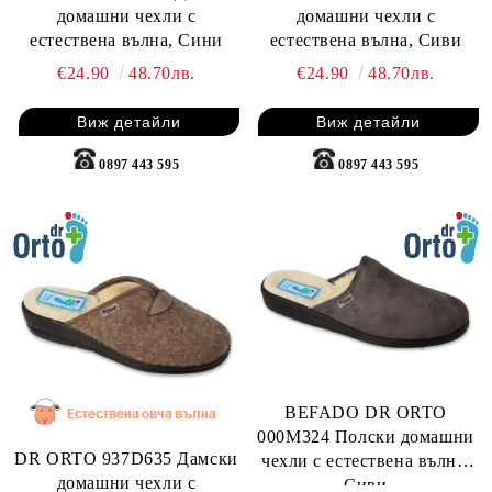
домашни чехли с
домашни чехли с
естествена вълна, Сини
естествена вълна, Сиви
€24.90
48.70лв.
€24.90
48.70лв.
Виж детайли
Виж детайли
0897 443 595
0897 443 595
BEFADO DR ORTO
000M324 Полски домашни
DR ORTO 937D635 Дамски
чехли с естествена вълна,
домашни чехли с
Сиви