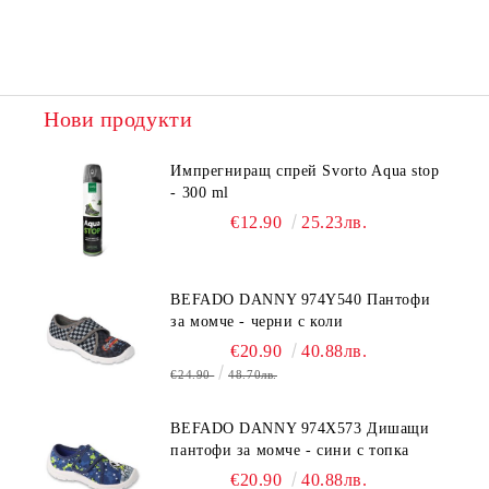
Нови продукти
Импрегниращ спрей Svorto Aqua stop
- 300 ml
€12.90
25.23лв.
BEFADO DANNY 974Y540 Пантофи
за момче - черни с коли
€20.90
40.88лв.
€24.90
48.70лв.
BEFADO DANNY 974X573 Дишащи
пантофи за момче - сини с топка
€20.90
40.88лв.