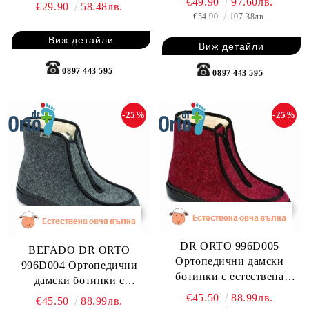
€49.90
97.60лв.
€29.90
58.48лв.
€54.90
107.38лв.
Виж детайли
Виж детайли
0897 443 595
0897 443 595
-25%
-25%
DR ORTO 996D005
BEFADO DR ORTO
Ортопедични дамски
996D004 Ортопедични
ботинки с естествена
дамски ботинки с
вълна, бордо
естествена вълна, сиви
€45.50
88.99лв.
€45.50
88.99лв.