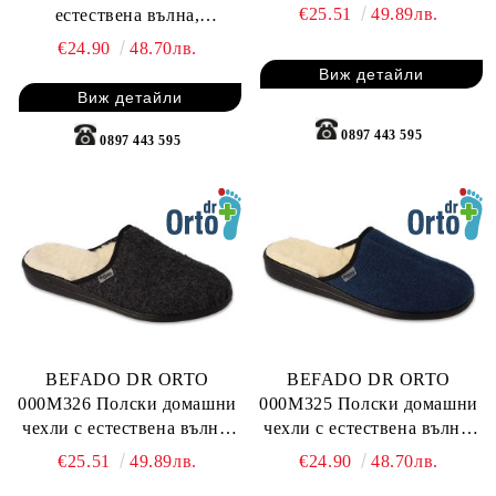
€25.51
49.89лв.
естествена вълна,
Светлокафяви
€24.90
48.70лв.
Виж детайли
Виж детайли
0897 443 595
0897 443 595
BEFADO DR ORTO
BEFADO DR ORTO
000M326 Полски домашни
000M325 Полски домашни
чехли с естествена вълна,
чехли с естествена вълна,
Черни
Сини
€25.51
49.89лв.
€24.90
48.70лв.