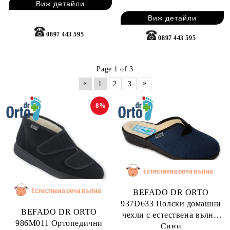
Виж детайли
Виж детайли
0897 443 595
0897 443 595
Page 1 of 3
«
»
1
2
3
-8%
BEFADO DR ORTO
937D633 Полски домашни
BEFADO DR ORTO
чехли с естествена вълна,
986M011 Ортопедични
Сини