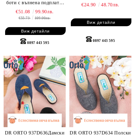
боти с вълнена подплата,
€24.90
48.70лв.
черни
€51.08
99.90лв.
€55.73
109.00лв.
Виж детайли
Виж детайли
0897 443 595
0897 443 595
DR ORTO 937D636Дамски
DR ORTO 937D634 Полски