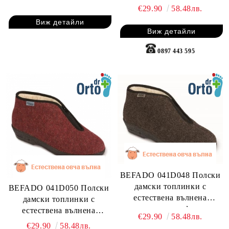
подплата, Черни
€29.90
58.48лв.
Виж детайли
Виж детайли
0897 443 595
BEFADO 041D048 Полски
дамски топлинки с
BEFADO 041D050 Полски
естествена вълнена
дамски топлинки с
подплата, кафяви
естествена вълнена
€29.90
58.48лв.
подплата, бордо
€29.90
58.48лв.