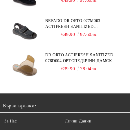
€49.90
97.60лв.
ОТЕКЪЛ КРАК
BEFADO DR ORTO 077M003
ACTIFRESH SANITIZED
ОРТОПЕДИЧНИ САНДАЛИ ЗА
€49.90
97.60лв.
ОТЕКЪЛ КРАК, СИВИ
DR ORTO ACTIFRESH SANITIZED
078D004 ОРТОПЕДИЧНИ ДАМСКИ
ЧЕХЛИ ЗА МНОГО ОТЕКЪЛ КРАК,
€39.90
78.04лв.
БЕЖОВИ
Бързи връзки:
За Нас
Лични Данни