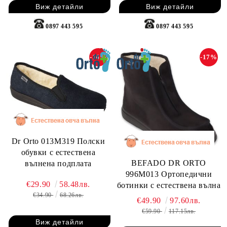
Виж детайли
Виж детайли
0897 443 595
0897 443 595
-14%
-17%
Dr Orto 013M319 Полски
обувки с естествена
BEFADO DR ORTO
вълнена подплата
996M013 Ортопедични
€29.90
58.48лв.
ботинки с естествена вълна
€34.90
68.26лв.
€49.90
97.60лв.
€59.90
117.15лв.
Виж детайли