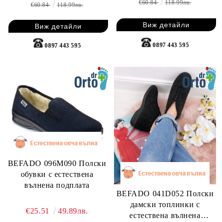
€60.84
118.99лв.
€60.84
118.99лв.
Виж детайли
Виж детайли
0897 443 595
0897 443 595
BEFADO 096M090 Полски
обувки с естествена
вълнена подплата
BEFADO 041D052 Полски
дамски топлинки с
€25.51
49.89лв.
естествена вълнена