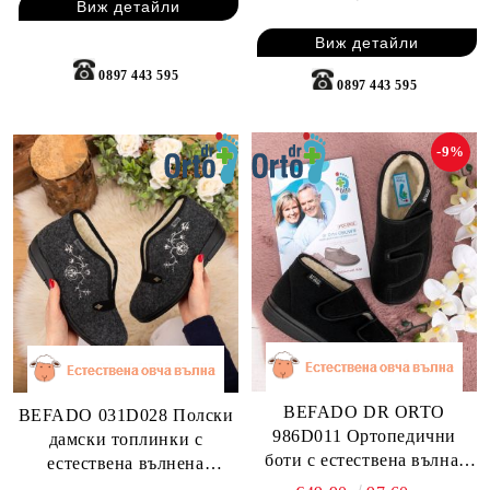
Виж детайли
Виж детайли
0897 443 595
0897 443 595
-9%
BEFADO DR ORTO
BEFADO 031D028 Полски
986D011 Ортопедични
дамски топлинки с
боти с естествена вълна,
естествена вълнена
черни
подплата, сиви