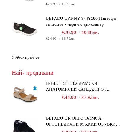
€24.90
48.70лв.
BEFADO DANNY 974Y586 Пантофи
за момче - черни с динозавър
€20.90
40.88лв.
€24.90
48.70лв.
Абонирай се
Най- продавани
INBLU 158D102 ДАМСКИ
АНАТОМИЧНИ САНДАЛИ ОТ
ЕСТЕСТВЕНА КОЖА, БЕЖОВИ
€44.90
87.82лв.
BEFADO DR ORTO 163M002
ОРТОПЕДИЧНИ МЪЖКИ ОБУВКИ
ЗА ГИПСИРАН ИЛИ СВРЪХ