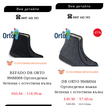
Виж детайли
Виж детайли
0897 443 595
0897 443 595
-17%
BEFADO DR ORTO
996M008 Ортопедични
DR ORTO 996M004
ботинки с естествена вълна
Ортопедични мъжки
ботинки с естествена вълна
€60.84
118.99лв.
€49.90
97.60лв.
€59.90
117.15лв.