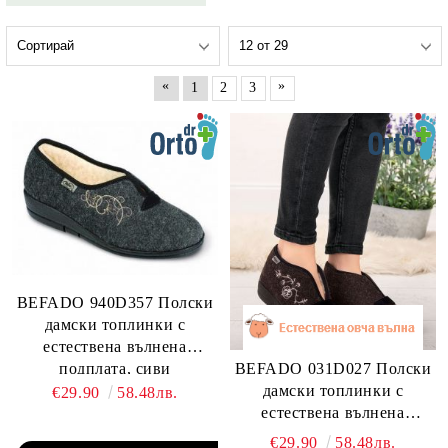
«
»
1
2
3
BEFADO 940D357 Полски
дамски топлинки с
естествена вълнена
BEFADO 031D027 Полски
подплата, сиви
дамски топлинки с
€29.90
58.48лв.
естествена вълнена
подплата
€29.90
58.48лв.