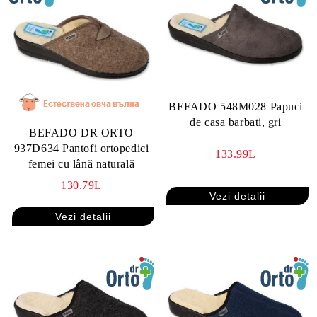
BEFADO 548M028 Papuci
de casa barbati, gri
BEFADO DR ORTO
937D634 Pantofi ortopedici
133.99L
femei cu lână naturală
130.79L
Vezi detalii
Vezi detalii