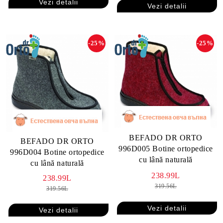
Vezi detalii
Vezi detalii
-25%
-25%
BEFADO DR ORTO
BEFADO DR ORTO
996D005 Botine ortopedice
996D004 Botine ortopedice
cu lână naturală
cu lână naturală
238.99L
238.99L
319.56L
319.56L
Vezi detalii
Vezi detalii