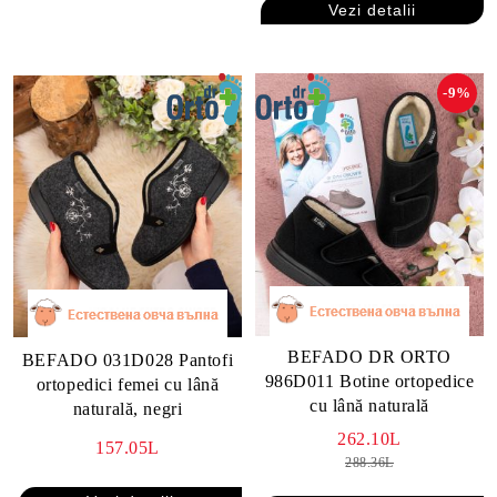
Vezi detalii
-9%
BEFADO DR ORTO
BEFADO 031D028 Pantofi
986D011 Botine ortopedice
ortopedici femei cu lână
cu lână naturală
naturală, negri
262.10L
157.05L
288.36L