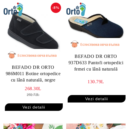
-8%
BEFADO DR ORTO
937D633 Pantofi ortopedici
BEFADO DR ORTO
femei cu lână naturală
986M011 Botine ortopedice
cu lână naturală, negre
130.79L
268.30L
292.72L
Vezi detalii
Vezi detalii