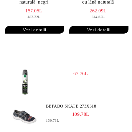
naturală, negri
cu lână naturală
157.05L
262.09L
187.72L
314.62L
Vezi detalii
Vezi detalii
67.76L
BEFADO SKATE 273X318
109.78L
130.79L