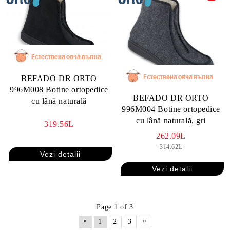
BEFADO DR ORTO
996M008 Botine ortopedice
BEFADO DR ORTO
cu lână naturală
996M004 Botine ortopedice
cu lână naturală, gri
319.56L
262.09L
314.62L
Vezi detalii
Vezi detalii
Page 1 of 3
«
»
1
2
3