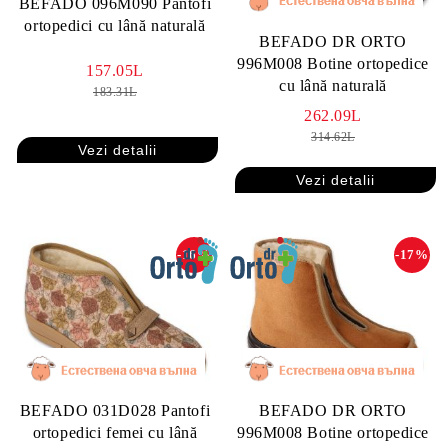
BEFADO 096M090 Pantofi
ortopedici cu lână naturală
BEFADO DR ORTO
996M008 Botine ortopedice
157.05L
cu lână naturală
183.31L
262.09L
314.62L
Vezi detalii
Vezi detalii
-16%
-17%
BEFADO 031D028 Pantofi
BEFADO DR ORTO
ortopedici femei cu lână
996M008 Botine ortopedice