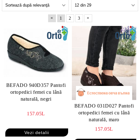
«
»
1
2
3
BEFADO 940D357 Pantofi
ortopedici femei cu lână
naturală, negri
BEFADO 031D027 Pantofi
ortopedici femei cu lână
157.05L
naturală, maro
157.05L
Vezi detalii