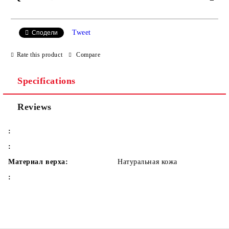
JUST 2 FIELDS TO FILL IN
Tweet
Сподели
Rate this product
Compare
Specifications
We will contact you to finalize the order
Reviews
:
:
Материал верха:
Натуральная кожа
: