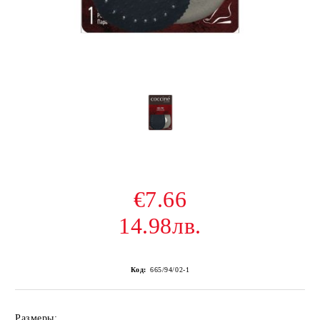
€7.66
14.98лв.
Код:
665/94/02-1
Размеры: