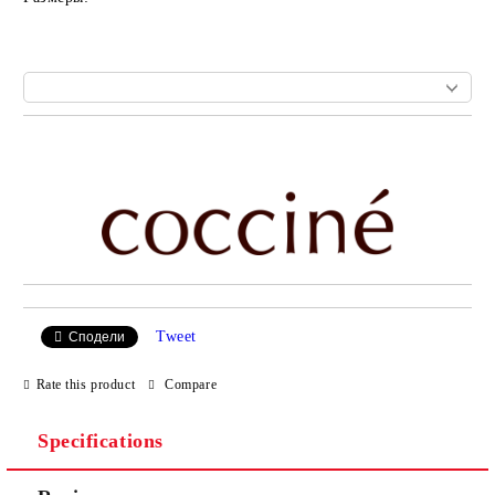
Add to wishlist
Tweet
Сподели
Rate this product
Compare
Specifications