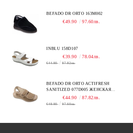
BEFADO DR ORTO 163M002
€49.90
97.60лв.
INBLU 158D107
€39.90
78.04лв.
€44.90
87.82лв.
BEFADO DR ORTO ACTIFRESH
SANITIZED 077D005 ЖЕНСКАЯ
ОБУВЬ
€44.90
87.82лв.
€49.90
97.60лв.