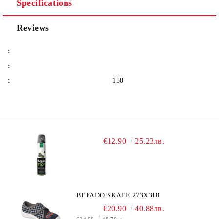
Specifications
Reviews
:
:
:
150
€12.90
25.23лв.
BEFADO SKATE 273X318
€20.90
40.88лв.