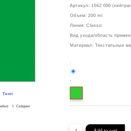
Артикул: 1562 000 (нейтра
Объем: 200 ml
Линия: Classic
Вид ухода/область примен
Материал: Текстильные м
:
:
Tweet
roduct
Compare
Add to wishlist