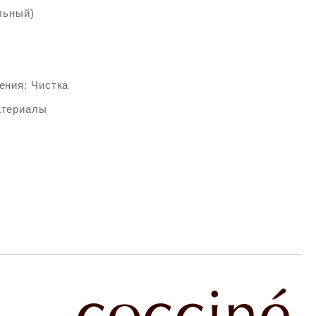
льный)
ения: Чистка
атериалы