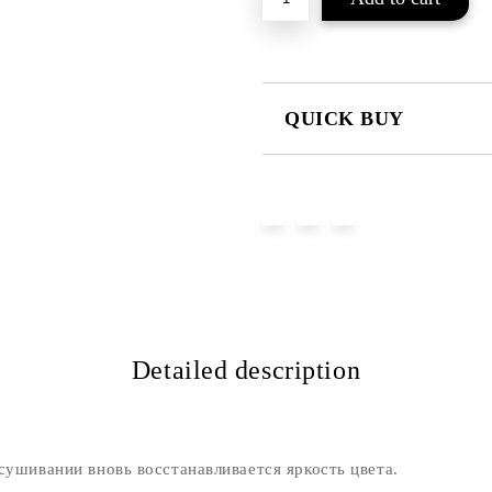
QUICK BUY
JUST 2 FIELDS TO FILL IN
We will contact you to finalize the
Detailed description
сушивании вновь восстанавливается яркость цвета.