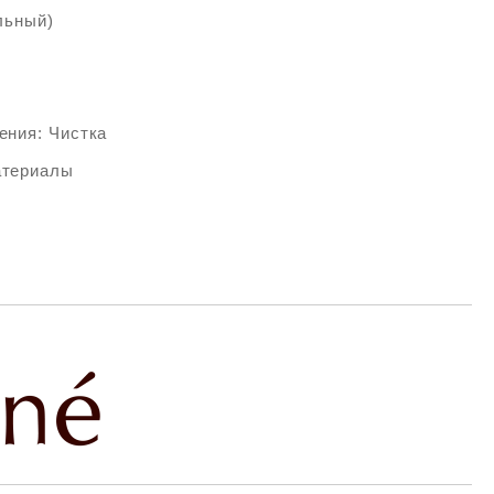
льный)
ения: Чистка
атериалы