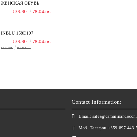
ЖЕНСКАЯ ОБУВЬ
€39.90
78.04лв.
INBLU 158D107
€39.90
78.04лв.
€44.90
87.82лв.
Contact Information:
Email:
sales@camminandocon
Моб. Телефон
+359 897 443 