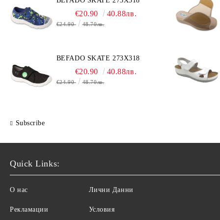
BEFADO SKATE 273X318
€20.90
40.88лв.
€24.90
48.70лв.
BEFADO SKATE 273X318
€20.90
40.88лв.
€24.90
48.70лв.
Subscribe
Quick Links:
О нас
Лични Данни
Рекламации
Условия