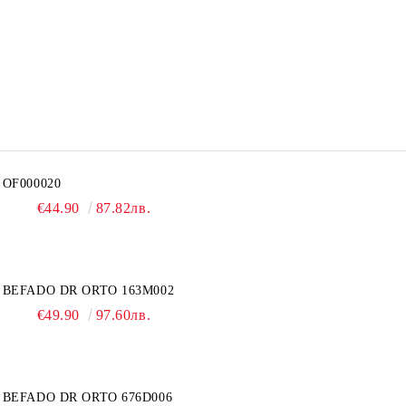
OF000020
€44.90
87.82лв.
BEFADO DR ORTO 163M002
€49.90
97.60лв.
BEFADO DR ORTO 676D006