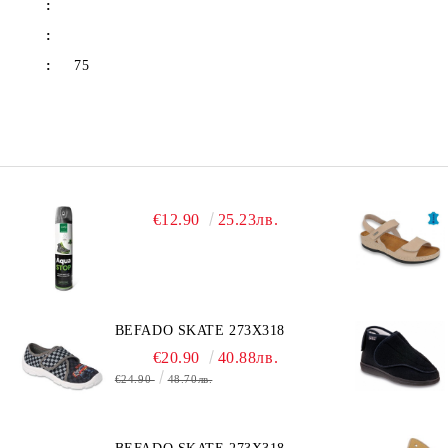
:
:
:
75
€12.90
25.23лв.
BEFADO SKATE 273X318
€20.90
40.88лв.
€24.90
48.70лв.