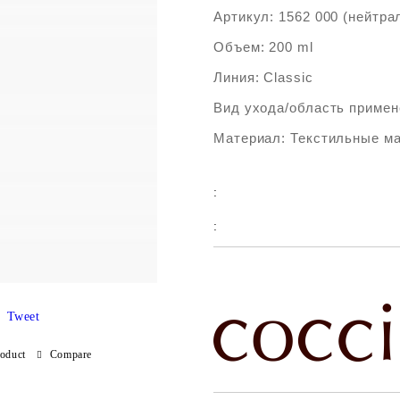
Артикул: 1562 000 (нейтра
Объем: 200 ml
Линия: Classic
Вид ухода/область примен
Материал: Текстильные м
:
:
Add to wishlist
Tweet
roduct
Compare