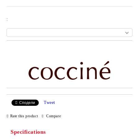
:
Add to wishlist
Tweet
Сподели
Rate this product
Compare
Specifications