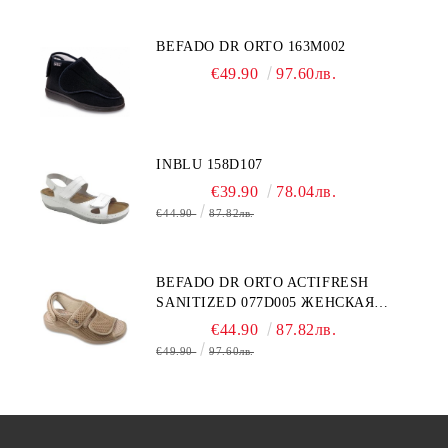
BEFADO DR ORTO 163M002
€49.90
97.60лв.
INBLU 158D107
€39.90
78.04лв.
€44.90
87.82лв.
BEFADO DR ORTO ACTIFRESH
SANITIZED 077D005 ЖЕНСКАЯ
ОБУВЬ
€44.90
87.82лв.
€49.90
97.60лв.