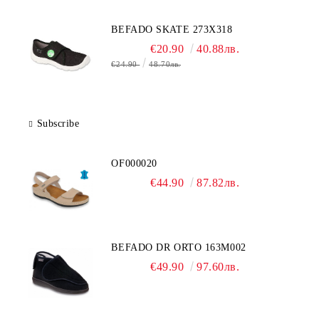
BEFADO SKATE 273X318
€20.90
40.88лв.
€24.90
48.70лв.
Subscribe
OF000020
€44.90
87.82лв.
BEFADO DR ORTO 163M002
€49.90
97.60лв.