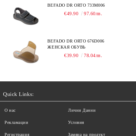
BEFADO DR ORTO 733M006
€49.90
97.60лв.
BEFADO DR ORTO 676D006
ЖЕНСКАЯ ОБУВЬ
€39.90
78.04лв.
Quick Links:
О нас
Лични Данни
Рекламации
Условия
Регистрация
Замяна на продукт