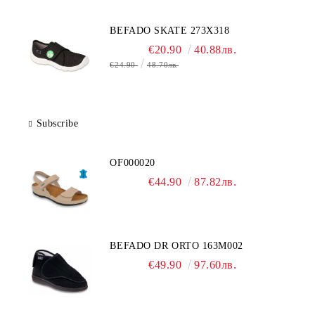
BEFADO SKATE 273X318
€20.90
40.88лв.
€24.90
48.70лв.
Subscribe
OF000020
€44.90
87.82лв.
BEFADO DR ORTO 163M002
€49.90
97.60лв.