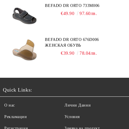
BEFADO DR ORTO 733M006
€49.90
97.60лв.
BEFADO DR ORTO 676D006
ЖЕНСКАЯ ОБУВЬ
€39.90
78.04лв.
Quick Links:
О нас
Лични Данни
Рекламации
Условия
Регистрация
Замяна на продукт