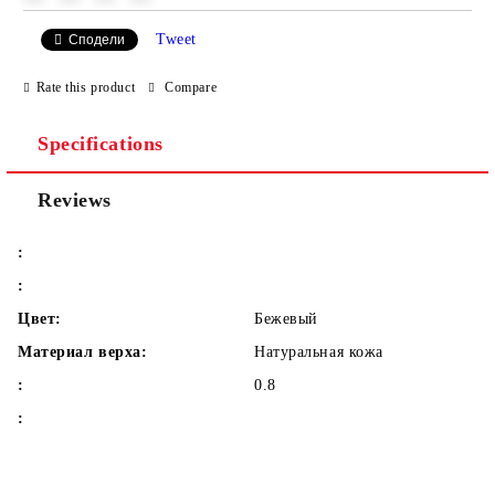
Tweet
Сподели
We will contact you to finalize the order
Rate this product
Compare
Specifications
Reviews
:
:
Цвет:
Бежевый
Материал верха:
Натуральная кожа
:
0.8
: