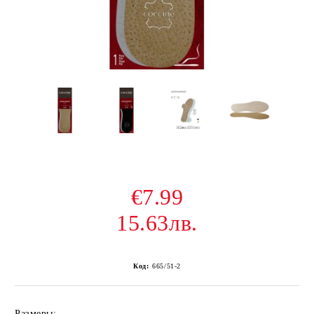
€7.99
15.63лв.
Код:
665/51-2
Размеры: