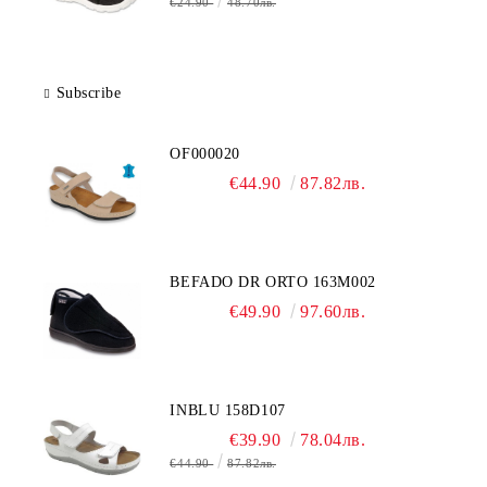
€24.90
48.70лв.
Subscribe
OF000020
€44.90
87.82лв.
BEFADO DR ORTO 163M002
€49.90
97.60лв.
INBLU 158D107
€39.90
78.04лв.
€44.90
87.82лв.