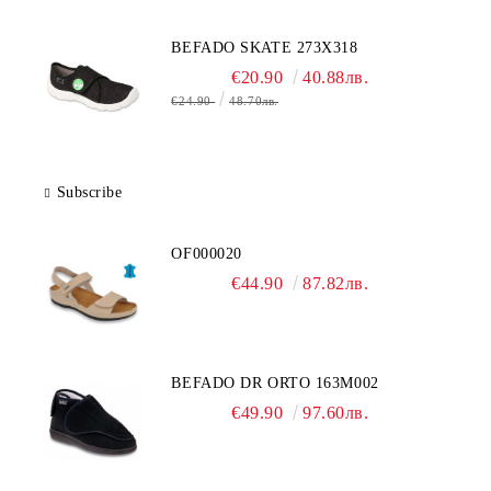
BEFADO SKATE 273X318
€20.90
40.88лв.
€24.90
48.70лв.
Subscribe
OF000020
€44.90
87.82лв.
BEFADO DR ORTO 163M002
€49.90
97.60лв.