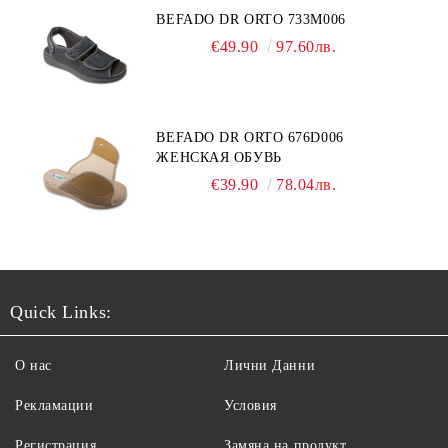
BEFADO DR ORTO 733M006
€49.90
97.60лв.
BEFADO DR ORTO 676D006
ЖЕНСКАЯ ОБУВЬ
€39.90
78.04лв.
Quick Links:
О нас
Лични Данни
Рекламации
Условия
Регистрация
Замяна на продукт