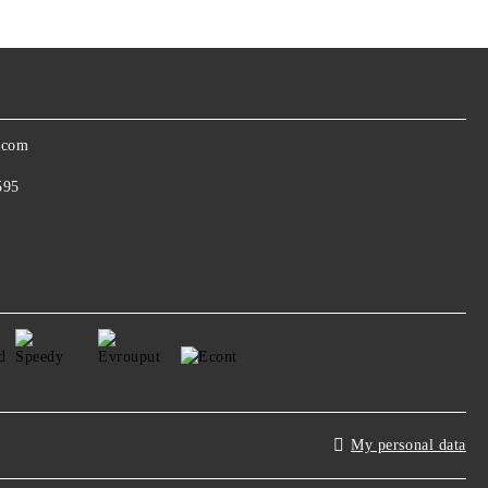
.com
595
My personal data