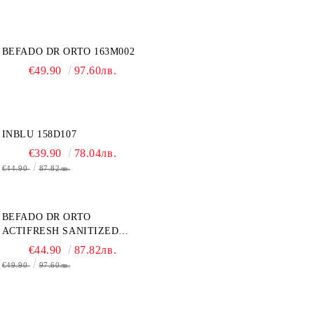
BEFADO DR ORTO 163M002
€49.90
97.60лв.
INBLU 158D107
€39.90
78.04лв.
€44.90
87.82лв.
BEFADO DR ORTO
ACTIFRESH SANITIZED
077D005 ЖЕНСКАЯ ОБУВЬ
€44.90
87.82лв.
€49.90
97.60лв.