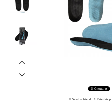
Prev
Next
Сподели
Send to friend
Rate this p