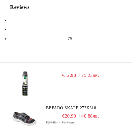
Reviews
:
:
:
75
€12.90
25.23лв.
BEFADO SKATE 273X318
€20.90
40.88лв.
€24.90
48.70лв.