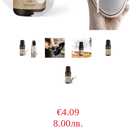
€4.09
8.00лв.