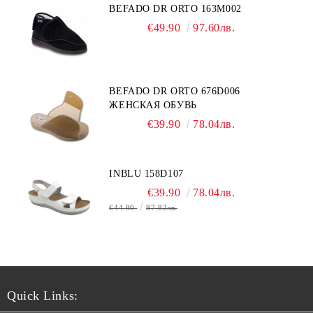
BEFADO DR ORTO 163M002
€49.90
97.60лв.
BEFADO DR ORTO 676D006
ЖЕНСКАЯ ОБУВЬ
€39.90
78.04лв.
INBLU 158D107
€39.90
78.04лв.
€44.90
87.82лв.
Quick Links: