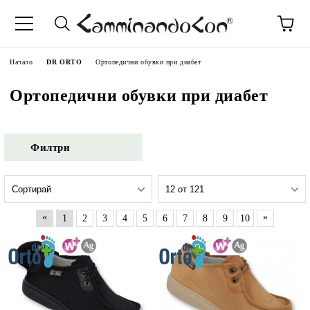
Начало
DR ORTO
Ортопедични обувки при диабет
Ортопедични обувки при диабет
Филтри
«
»
1
2
3
4
5
6
7
8
9
10