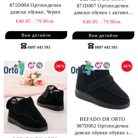
871D004 Ортопедични
871D007 Ортопедични
дамски обувки, Черни
дамски обувки с активни
сребърни йони , Бежови
€40.85
79.90лв.
€40.85
79.90лв.
Виж детайли
Виж детайли
0897 443 595
0897 443 595
-10%
-10%
BEFADO DR ORTO
987D002 Ортопедични
дамски обувки обувки за