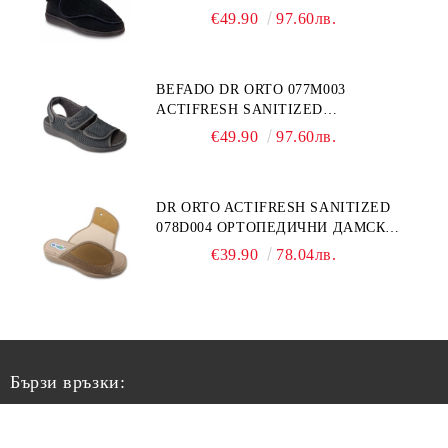
ЗА ГИПСИРАН ИЛИ СВРЪХ
€49.90
97.60лв.
ОТЕКЪЛ КРАК
BEFADO DR ORTO 077M003
ACTIFRESH SANITIZED
ОРТОПЕДИЧНИ САНДАЛИ ЗА
€49.90
97.60лв.
ОТЕКЪЛ КРАК, СИВИ
DR ORTO ACTIFRESH SANITIZED
078D004 ОРТОПЕДИЧНИ ДАМСКИ
ЧЕХЛИ ЗА МНОГО ОТЕКЪЛ КРАК,
€39.90
78.04лв.
БЕЖОВИ
Бързи връзки:
За Нас
Лични Данни