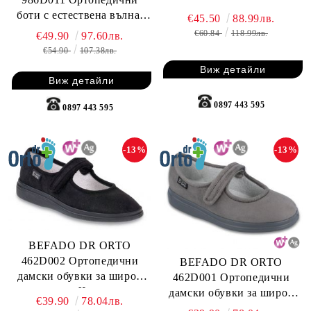
естествена вълна, сиви
боти с естествена вълна,
€45.50
88.99лв.
черни
€60.84
118.99лв.
€49.90
97.60лв.
€54.90
107.38лв.
Виж детайли
Виж детайли
0897 443 595
0897 443 595
-13%
-13%
BEFADO DR ORTO
462D002 Ортопедични
BEFADO DR ORTO
дамски обувки за широк
462D001 Ортопедични
крак, Черни
дамски обувки за широк
€39.90
78.04лв.
крак, Сиви