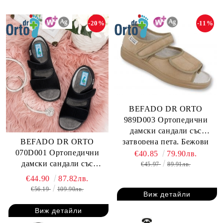
-20%
-11%
BEFADO DR ORTO
989D003 Ортопедични
дамски сандали със
BEFADO DR ORTO
затворена пета, Бежови
070D001 Ортопедични
€40.85
79.90лв.
дамски сандали със
€45.97
89.91лв.
затворена пета, черни
€44.90
87.82лв.
€56.19
109.90лв.
Виж детайли
Виж детайли