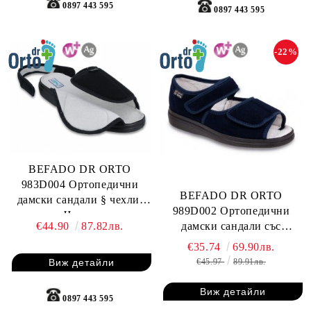
0897 443 595
0897 443 595
-22%
BEFADO DR ORTO
983D004 Ортопедични
BEFADO DR ORTO
дамски сандали § чехли,
989D002 Ортопедични
Черни
дамски сандали със
€44.90
87.82лв.
затворена пета, Сини
€35.74
69.90лв.
€45.97
89.91лв.
Виж детайли
Виж детайли
0897 443 595