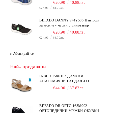
€20.90
40.88лв.
€24.90
48.70лв.
BEFADO DANNY 974Y586 Пантофи
за момче - черни с динозавър
€20.90
40.88лв.
€24.90
48.70лв.
Абонирай се
Най- продавани
INBLU 158D102 ДАМСКИ
АНАТОМИЧНИ САНДАЛИ ОТ
ЕСТЕСТВЕНА КОЖА, БЕЖОВИ
€44.90
87.82лв.
BEFADO DR ORTO 163M002
ОРТОПЕДИЧНИ МЪЖКИ ОБУВКИ