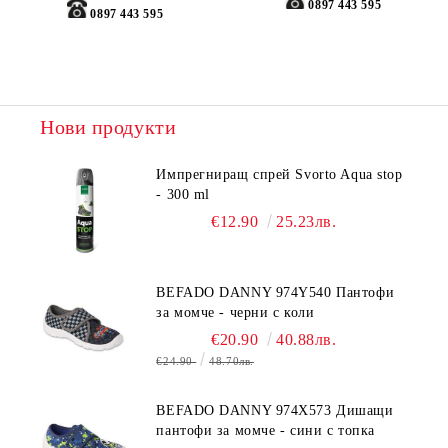
0897 443 595
0897 443 595
Нови продукти
Импрегниращ спрей Svorto Aqua stop
- 300 ml
€12.90
25.23лв.
BEFADO DANNY 974Y540 Пантофи
за момче - черни с коли
€20.90
40.88лв.
€24.90
48.70лв.
BEFADO DANNY 974X573 Дишащи
пантофи за момче - сини с топка