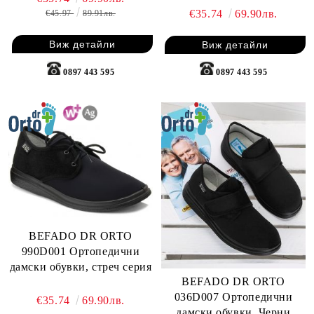
€35.74
69.90лв.
€45.97
89.91лв.
Виж детайли
Виж детайли
0897 443 595
0897 443 595
BEFADO DR ORTO
990D001 Ортопедични
дамски обувки, стреч серия
BEFADO DR ORTO
036D007 Ортопедични
€35.74
69.90лв.
дамски обувки, Черни