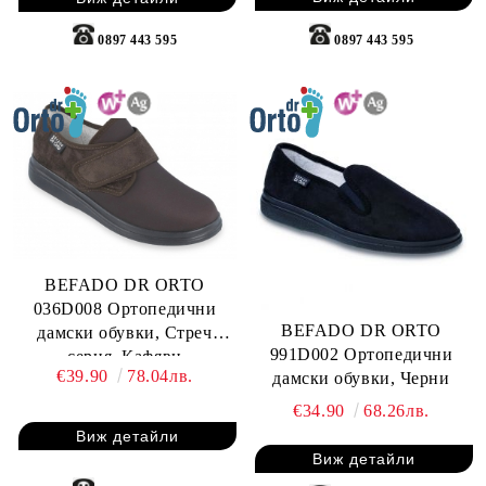
0897 443 595
0897 443 595
BEFADO DR ORTO
036D008 Ортопедични
BEFADO DR ORTO
дамски обувки, Стреч
991D002 Ортопедични
серия, Кафяви
€39.90
78.04лв.
дамски обувки, Черни
€34.90
68.26лв.
Виж детайли
Виж детайли