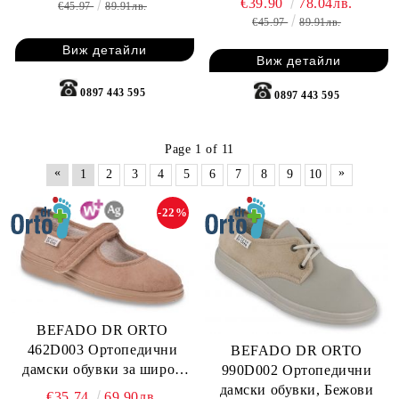
€39.90
78.04лв.
€45.97
89.91лв.
€45.97
89.91лв.
Виж детайли
Виж детайли
0897 443 595
0897 443 595
Page 1 of 11
«
»
1
2
3
4
5
6
7
8
9
10
-22%
BEFADO DR ORTO
462D003 Ортопедични
BEFADO DR ORTO
дамски обувки за широк
990D002 Ортопедични
крак, Бежови
дамски обувки, Бежови
€35.74
69.90лв.