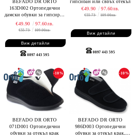
BEFADO DR ORTO
гипсиран или свръх отекъл
163D002 Ортопедични
крак
€49.90
97.60лв.
дамски обувки за гипсиран
€55.73
109.00лв.
или свръх отекъл крак
€49.90
97.60лв.
€55.73
109.00лв.
Виж детайли
Виж детайли
0897 443 595
0897 443 595
-10%
-10%
BEFADO DR ORTO
BEFADO DR ORTO
986D003 Ортопедични
071D001 Ортопедични
обувки за отекъл крак,
обувки за отекъл крак