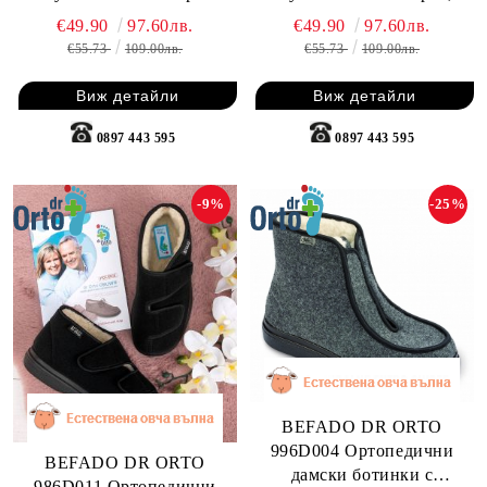
Черни
€49.90
97.60лв.
€49.90
97.60лв.
€55.73
109.00лв.
€55.73
109.00лв.
Виж детайли
Виж детайли
0897 443 595
0897 443 595
-9%
-25%
BEFADO DR ORTO
996D004 Ортопедични
BEFADO DR ORTO
дамски ботинки с
986D011 Ортопедични