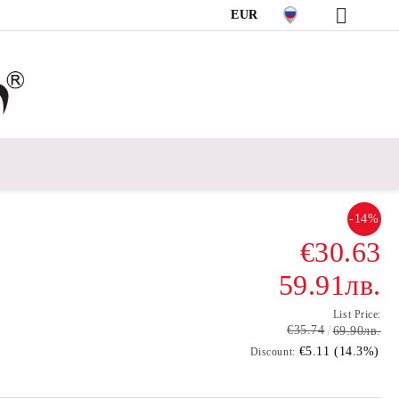
EUR
-14%
€30.63
59.91лв.
List Price:
€35.74
69.90лв.
€5.11 (14.3%)
Discount: