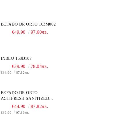
BEFADO DR ORTO 163M002
€49.90
97.60лв.
INBLU 158D107
€39.90
78.04лв.
€44.90
87.82лв.
BEFADO DR ORTO
ACTIFRESH SANITIZED
077D005 ЖЕНСКАЯ ОБУВЬ
€44.90
87.82лв.
€49.90
97.60лв.