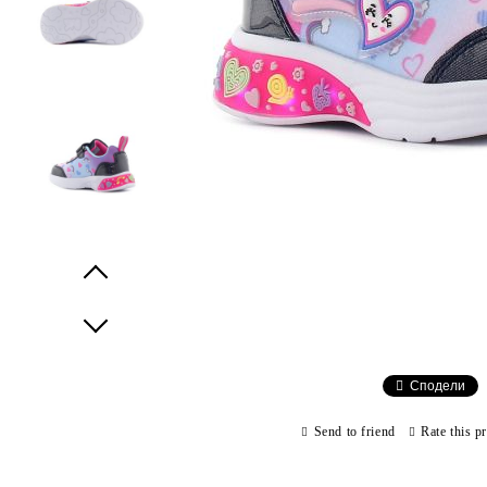
Prev
Next
Сподели
Send to friend
Rate this p