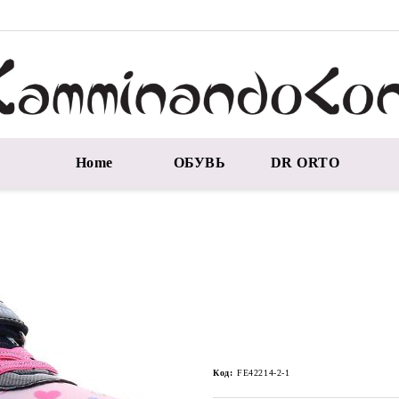
Home
ОБУВЬ
DR ORTO
Код:
FE42214-2-1