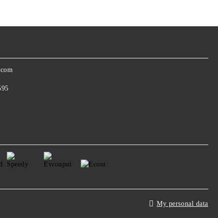
.com
595
My personal data