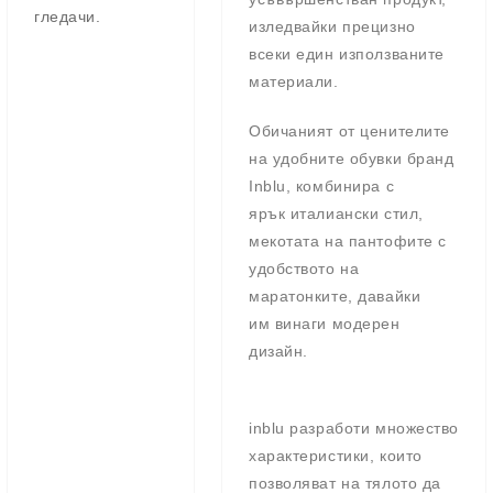
гледачи.
изледвайки прецизно
всеки един използваните
материали.
Обичаният от ценителите
на удобните обувки бранд
Inblu, комбинира с
ярък
италиански
стил,
мекотата на пантофите с
удобството на
маратонките, давайки
им
винаги модерен
дизайн.
inblu
разработи множество
характеристики, които
позволяват на тялото да