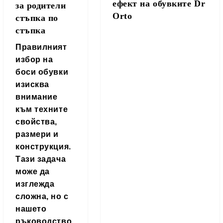
eфект на обувките Dr
за родители
Orto
стъпка по
стъпка
Правилният
избор на
боси обувки
изисква
внимание
към техните
свойства,
размери и
конструкция.
Тази задача
може да
изглежда
сложна, но с
нашето
ръководство