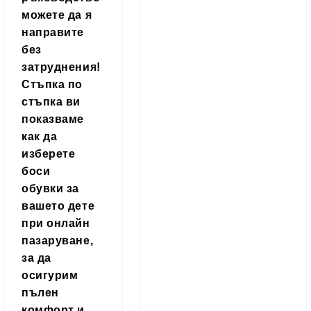
можете да я
направите
без
затруднения!
Стъпка по
стъпка ви
показваме
как да
изберете
боси
обувки за
вашето дете
при онлайн
пазаруване,
за да
осигурим
пълен
комфорт и