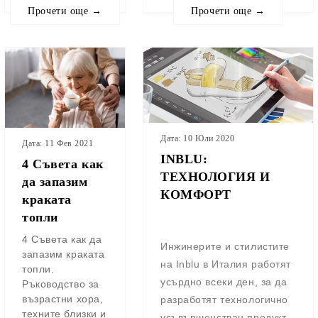
Прочети още →
Прочети още →
Дата: 10 Юли 2020
Дата: 11 Фев 2021
INBLU:
4 Съвета как
ТЕХНОЛОГИЯ И
да запазим
КОМФОРТ
краката
топли
4 Съвета как да
Инжинерите и стилистите
запазим краката
на Inblu в Италия работят
топли.
усърдно всеки ден, за да
Ръководство за
възрастни хора,
разработят технологично
техните близки и
усъвършенстван продукт,