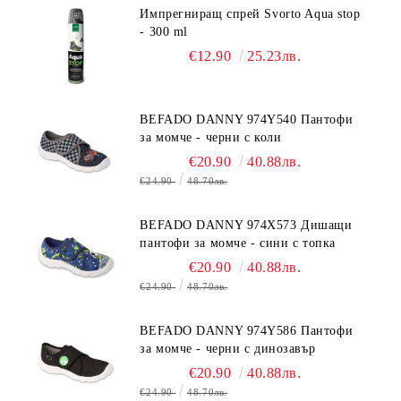
Импрегниращ спрей Svorto Aqua stop
- 300 ml
€12.90
25.23лв.
BEFADO DANNY 974Y540 Пантофи
за момче - черни с коли
€20.90
40.88лв.
€24.90
48.70лв.
BEFADO DANNY 974X573 Дишащи
пантофи за момче - сини с топка
€20.90
40.88лв.
€24.90
48.70лв.
BEFADO DANNY 974Y586 Пантофи
за момче - черни с динозавър
€20.90
40.88лв.
€24.90
48.70лв.