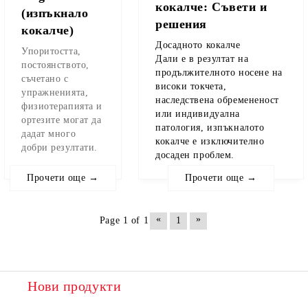
кокалче: Съвети и
(изпъкнало
решения
кокалче)
Досадното кокалче
Упоритостта,
Дали е в резултат на
постоянството,
продължителното носене на
съчетано с
високи токчета,
упражненията,
наследствена обремененост
физиотерапията и
или индивидуална
ортезите могат да
патология, изпъкналото
дадат много
кокалче е изключително
добри резултати.
досаден проблем.
Прочети още →
Прочети още →
«
»
Page 1 of 1
1
Нови продукти