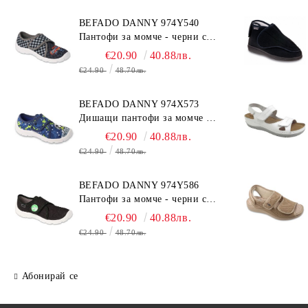
BEFADO DANNY 974Y540
Пантофи за момче - черни с
коли
€20.90
40.88лв.
€24.90
48.70лв.
BEFADO DANNY 974X573
Дишащи пантофи за момче -
сини с топка
€20.90
40.88лв.
€24.90
48.70лв.
BEFADO DANNY 974Y586
Пантофи за момче - черни с
динозавър
€20.90
40.88лв.
€24.90
48.70лв.
Абонирай се