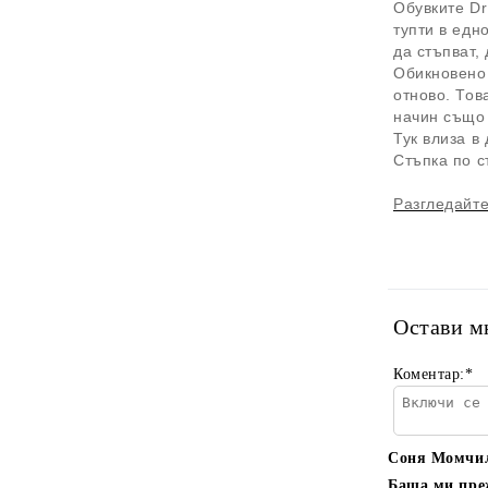
Обувките Dr
тупти в едн
да стъпват,
Обикновено,
отново. Тов
начин също 
Тук влиза в
Стъпка по с
Разгледайте
Остави м
Коментар:
*
Соня Момчи
Баща ми преж