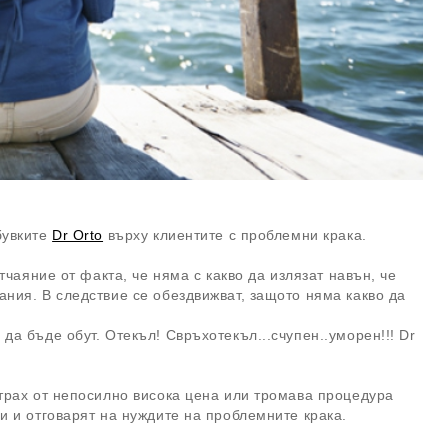
бувките
Dr Orto
върху клиентите с проблемни крака.
тчаяние от факта, че няма с какво да излязат навън, че
ания. В следствие се обездвижват, защото няма какво да
да бъде обут. Отекъл! Свръхотекъл...счупен..уморен!!! Dr
трах от непосилно висока цена или тромава процедура
и и отговарят на нуждите на проблемните крака.