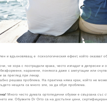
ен и вдъхновяващ е психологическия eфект, който оказват о
очи, че хора с пострадали крака, често изпадат в депресии и о
обезформени, наранени, понякога даже с ампутации или счупв
 и за преглед при лекар.
абно решава проблема. На практика няма крак, който не може 
 където нещата са много зле, за да обуе проблема.
ена!
Много често думата ортопедични обувки е свързана със с
нето им. Обувките Dr Orto са на достъпни цени, сертифициран