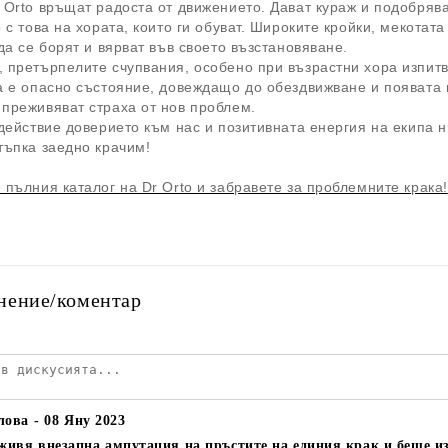
 Orto връщат радоста от движението. Дават кураж и подобрява
о с това на хората, които ги обуват. Широките кройки, мекота
 да се борят и вярват във своето възстановяване.
 претърпелите счупвания, особено при възрастни хора изпитва
а е опасно състояние, довеждащо до обездвижване и появата н
преживяват страха от нов проблем.
 действие доверието към нас и позитивната енергия на екипа н
тъпка заедно крачим!
 пълния каталог на Dr Orto и забравете за проблемните крака!
нение/коментар
лова
08 Яну 2023
ивя внезапна ампутация на пръстите на единия крак и беше из