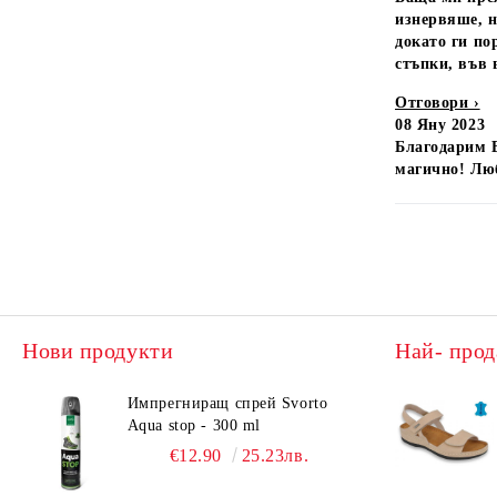
изнервяше, н
докато ги по
стъпки, във 
Отговори ›
08 Яну 2023
Благодарим В
магично! Люб
Нови продукти
Най- прод
Импрегниращ спрей Svorto
Aqua stop - 300 ml
€12.90
25.23лв.