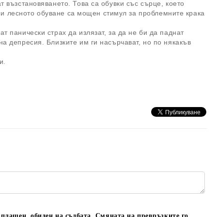
т възстановяването. Това са обувки със сърце, което
та и лесното обуване са мощен стимул за проблемните крака
т панически страх да излязат, за да не би да паднат
а депресия. Близките им ги насърчават, но по някакъв
и.
плашен, обиден на съдбата. Смяната на превръзките го