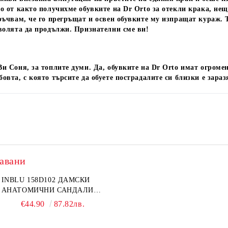
о от както получихме обувките на Dr Orto за отекли крака, нещ
ръчвам, че го прегръщат и освен обувките му изпращат кураж. 
волята да продължи. Признателни сме ви!
и Соня, за топлите думи. Да, обувките на Dr Orto имат огромен
овта, с която търсите да обуете пострадалите си близки е зара
авани
INBLU 158D102 ДАМСКИ
АНАТОМИЧНИ САНДАЛИ
ОТ ЕСТЕСТВЕНА КОЖА,
€44.90
87.82лв.
БЕЖОВИ