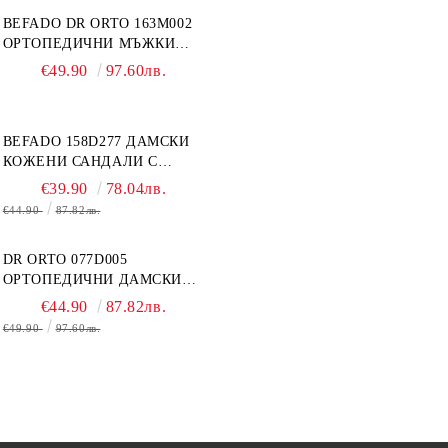
BEFADO DR ORTO 163M002
ОРТОПЕДИЧНИ МЪЖКИ
ОБУВКИ ЗА ГИПСИРАН ИЛИ
€49.90
97.60лв.
СВРЪХ ОТЕКЪЛ КРАК
BEFADO 158D277 ДАМСКИ
КОЖЕНИ САНДАЛИ С
ВЕЛКРО, БЕЛИ
€39.90
78.04лв.
€44.90
87.82лв.
DR ORTO 077D005
ОРТОПЕДИЧНИ ДАМСКИ
САНДАЛИ ЗА ОТЕКЪЛ
€44.90
87.82лв.
КРАК, БЕЖОВИ
€49.90
97.60лв.