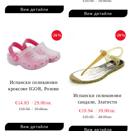
€19.94
39.00лв.
Виж детайли
Виж детайли
-26%
-20%
Испански силиконови
кроксове IGOR, Розови
Испански силиконови
сандали, Златисти
€14.83
29.00лв.
€19.94
39.00лв.
€19.94
39.00лв.
€25.05
48.99лв.
Виж детайли
Виж детайли