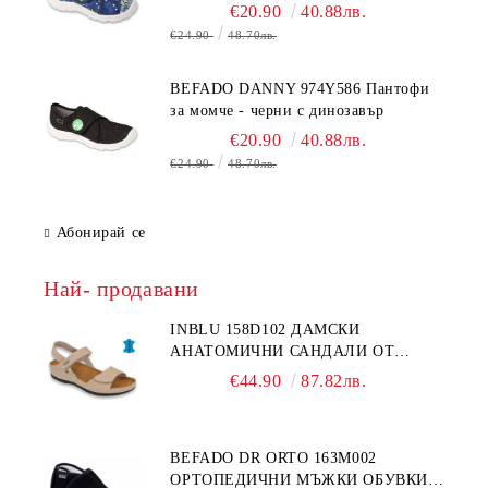
€20.90
40.88лв.
€24.90
48.70лв.
BEFADO DANNY 974Y586 Пантофи
за момче - черни с динозавър
€20.90
40.88лв.
€24.90
48.70лв.
Абонирай се
Най- продавани
INBLU 158D102 ДАМСКИ
АНАТОМИЧНИ САНДАЛИ ОТ
ЕСТЕСТВЕНА КОЖА, БЕЖОВИ
€44.90
87.82лв.
BEFADO DR ORTO 163M002
ОРТОПЕДИЧНИ МЪЖКИ ОБУВКИ