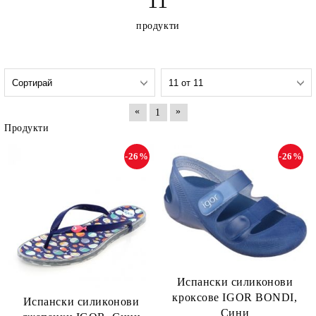
11
продукти
«
»
1
Продукти
-26%
-26%
Испански силиконови
кроксове IGOR BONDI,
Испански силиконови
Сини