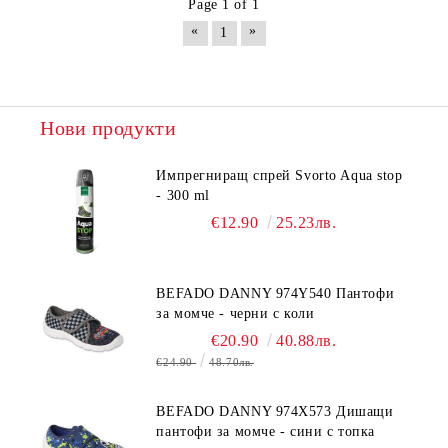
Page 1 of 1
«
»
1
Нови продукти
Импрегниращ спрей Svorto Aqua stop
- 300 ml
€12.90
25.23лв.
BEFADO DANNY 974Y540 Пантофи
за момче - черни с коли
€20.90
40.88лв.
€24.90
48.70лв.
BEFADO DANNY 974X573 Дишащи
пантофи за момче - сини с топка