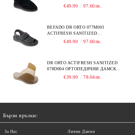
ЗА ГИПСИРАН ИЛИ СВРЪХ
€49.90
97.60лв.
ОТЕКЪЛ КРАК
BEFADO DR ORTO 077M003
ACTIFRESH SANITIZED
ОРТОПЕДИЧНИ САНДАЛИ ЗА
€49.90
97.60лв.
ОТЕКЪЛ КРАК, СИВИ
DR ORTO ACTIFRESH SANITIZED
078D004 ОРТОПЕДИЧНИ ДАМСКИ
ЧЕХЛИ ЗА МНОГО ОТЕКЪЛ КРАК,
€39.90
78.04лв.
БЕЖОВИ
Бързи връзки:
За Нас
Лични Данни