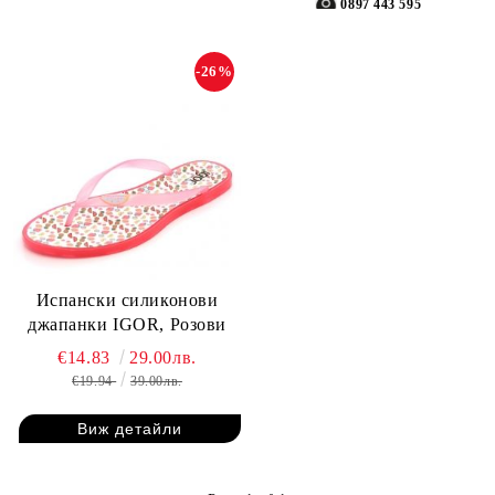
0897 443 595
-26%
Испански силиконови
джапанки IGOR, Розови
€14.83
29.00лв.
€19.94
39.00лв.
Виж детайли