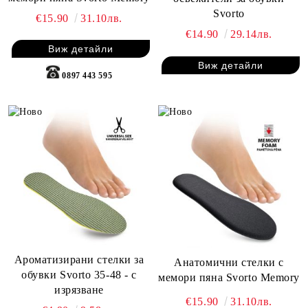
Svorto
€15.90
31.10лв.
€14.90
29.14лв.
Виж детайли
Виж детайли
0897 443 595
Ароматизирани стелки за
Анатомични стелки с
обувки Svorto 35-48 - с
мемори пяна Svorto Memory
изрязване
€15.90
31.10лв.