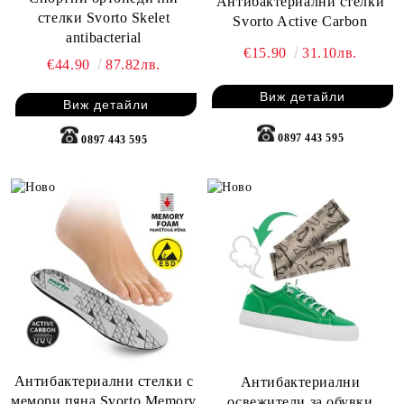
Антибактериални стелки
стелки Svorto Skelet
Svorto Active Carbon
antibacterial
€15.90
31.10лв.
€44.90
87.82лв.
Виж детайли
Виж детайли
0897 443 595
0897 443 595
Антибактериални стелки с
Антибактериални
мемори пяна Svorto Memory
освежители за обувки