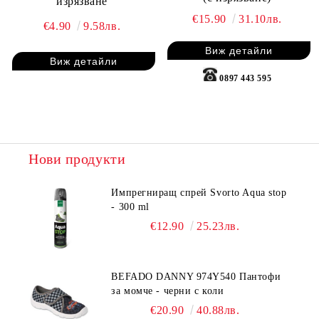
изрязване
€15.90
31.10лв.
€4.90
9.58лв.
Виж детайли
Виж детайли
0897 443 595
Нови продукти
Импрегниращ спрей Svorto Aqua stop
- 300 ml
€12.90
25.23лв.
BEFADO DANNY 974Y540 Пантофи
за момче - черни с коли
€20.90
40.88лв.