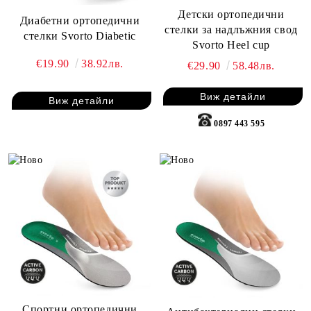
Детски ортопедични
Диабетни ортопедични
стелки за надлъжния свод
стелки Svorto Diabetic
Svorto Heel cup
€19.90
38.92лв.
€29.90
58.48лв.
Виж детайли
Виж детайли
0897 443 595
Спортни ортопедични