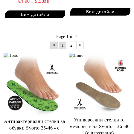
€4.90
9.58лв.
Виж детайли
Виж детайли
Page 1 of 2
«
»
1
2
Универсални стелки от
Антибактериални стелки за
мемори пяна Svorto - 36–46
обувки Svorto 35-46 - с
(с изрязване)