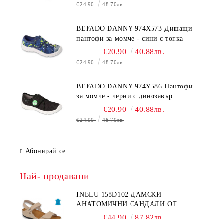
€24.90
48.70лв.
BEFADO DANNY 974X573 Дишащи
пантофи за момче - сини с топка
€20.90
40.88лв.
€24.90
48.70лв.
BEFADO DANNY 974Y586 Пантофи
за момче - черни с динозавър
€20.90
40.88лв.
€24.90
48.70лв.
Абонирай се
Най- продавани
INBLU 158D102 ДАМСКИ
АНАТОМИЧНИ САНДАЛИ ОТ
ЕСТЕСТВЕНА КОЖА, БЕЖОВИ
€44.90
87.82лв.