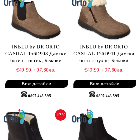
INBLU by DR ORTO
INBLU by DR ORTO
CASUAL 156D908 Дамски
CASUAL 156D911 Дамски
боти с ластик, Бежови
боти с пухче, Бежови
€49.90
97.60лв.
€49.90
97.60лв.
Виж детайли
Виж детайли
0897 443 595
0897 443 595
-17%