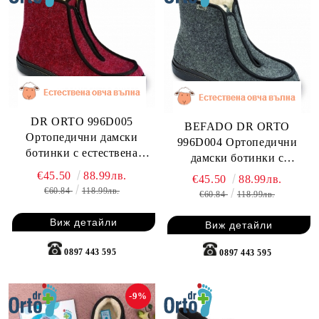
DR ORTO 996D005
BEFADO DR ORTO
Ортопедични дамски
996D004 Ортопедични
ботинки с естествена
дамски ботинки с
вълна, бордо
естествена вълна, сиви
€45.50
88.99лв.
€45.50
88.99лв.
€60.84
118.99лв.
€60.84
118.99лв.
Виж детайли
Виж детайли
0897 443 595
0897 443 595
-9%