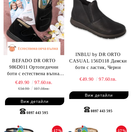
INBLU by DR ORTO
BEFADO DR ORTO
CASUAL 156D118 Дамски
986D011 Ортопедични
боти с ластик, Черни
боти с естествена вълна,
€49.90
97.60лв.
черни
€49.90
97.60лв.
€54.90
107.38лв.
Виж детайли
Виж детайли
0897 443 595
0897 443 595
-17%
-17%