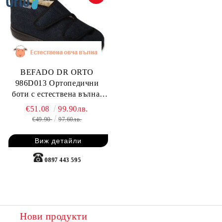
BEFADO DR ORTO
986D013 Ортопедични
боти с естествена вълна,
Тъмносини
€51.08
99.90лв.
€49.90
97.60лв.
Виж детайли
0897 443 595
Нови продукти