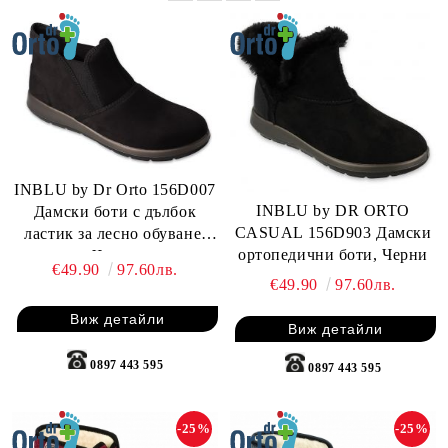
INBLU by Dr Orto 156D007
INBLU by DR ORTO
Дамски боти с дълбок
CASUAL 156D903 Дамски
ластик за лесно обуване,
ортопедични боти, Черни
Черни
€49.90
97.60лв.
€49.90
97.60лв.
Виж детайли
Виж детайли
0897 443 595
0897 443 595
-25%
-25%