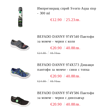
Импрегниращ спрей Svorto Aqua stop
- 300 ml
€12.90
25.23лв.
BEFADO DANNY 974Y540 Пантофи
за момче - черни с коли
€20.90
40.88лв.
€24.90
48.70лв.
BEFADO DANNY 974X573 Дишащи
пантофи за момче - сини с топка
€20.90
40.88лв.
€24.90
48.70лв.
BEFADO DANNY 974Y586 Пантофи
за момче - черни с динозавър
€20.90
40.88лв.