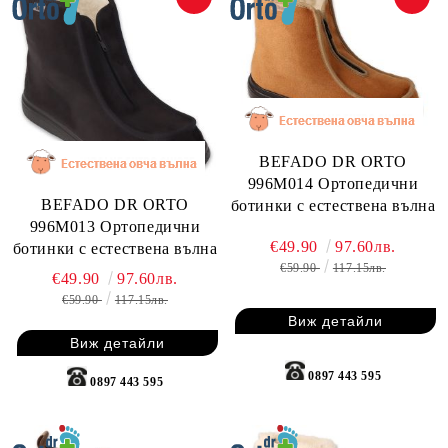
BEFADO DR ORTO
996M014 Ортопедични
BEFADO DR ORTO
ботинки с естествена вълна
996M013 Ортопедични
€49.90
97.60лв.
ботинки с естествена вълна
€59.90
117.15лв.
€49.90
97.60лв.
€59.90
117.15лв.
Виж детайли
Виж детайли
0897 443 595
0897 443 595