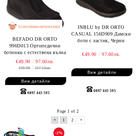
INBLU by DR ORTO
CASUAL 156D909 Дамски
BEFADO DR ORTO
боти с ластик, Черни
996D013 Ортопедични
ботинки с естествена вълна
€49.90
97.60лв.
€49.90
97.60лв.
€59.90
117.15лв.
Виж детайли
Виж детайли
0897 443 595
0897 443 595
Page 1 of 2
«
»
1
2
-2%