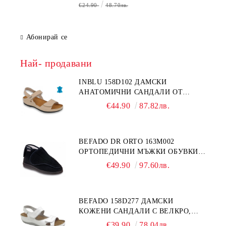
€24.90
48.70лв.
Абонирай се
Най- продавани
INBLU 158D102 ДАМСКИ
АНАТОМИЧНИ САНДАЛИ ОТ
ЕСТЕСТВЕНА КОЖА, БЕЖОВИ
€44.90
87.82лв.
BEFADO DR ORTO 163M002
ОРТОПЕДИЧНИ МЪЖКИ ОБУВКИ
ЗА ГИПСИРАН ИЛИ СВРЪХ
€49.90
97.60лв.
ОТЕКЪЛ КРАК
BEFADO 158D277 ДАМСКИ
КОЖЕНИ САНДАЛИ С ВЕЛКРО,
БЕЛИ
€39.90
78.04лв.