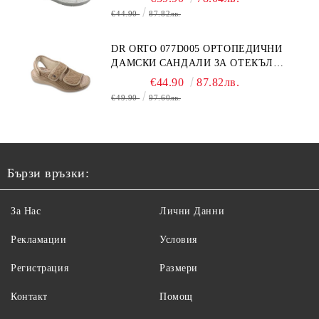
€44.90
87.82лв.
DR ORTO 077D005 ОРТОПЕДИЧНИ
ДАМСКИ САНДАЛИ ЗА ОТЕКЪЛ
КРАК, БЕЖОВИ
€44.90
87.82лв.
€49.90
97.60лв.
Бързи връзки:
За Нас
Лични Данни
Рекламации
Условия
Регистрация
Размери
Контакт
Помощ