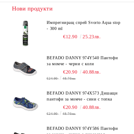
Нови продукти
Импрегниращ спрей Svorto Aqua stop
- 300 ml
€12.90
25.23лв.
BEFADO DANNY 974Y540 Пантофи
за момче - черни с коли
€20.90
40.88лв.
€24.90
48.70лв.
BEFADO DANNY 974X573 Дишащи
пантофи за момче - сини с топка
€20.90
40.88лв.
€24.90
48.70лв.
BEFADO DANNY 974Y586 Пантофи