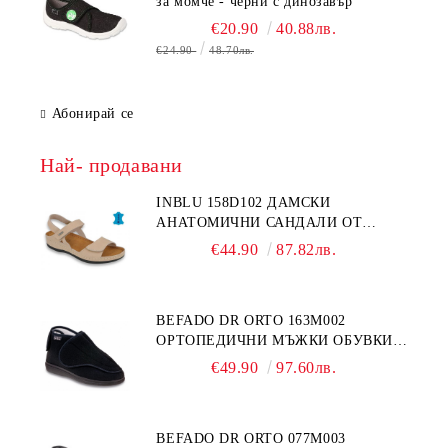
за момче - черни с динозавър
€20.90
40.88лв.
€24.90
48.70лв.
Абонирай се
Най- продавани
INBLU 158D102 ДАМСКИ
АНАТОМИЧНИ САНДАЛИ ОТ
ЕСТЕСТВЕНА КОЖА, БЕЖОВИ
€44.90
87.82лв.
BEFADO DR ORTO 163M002
ОРТОПЕДИЧНИ МЪЖКИ ОБУВКИ
ЗА ГИПСИРАН ИЛИ СВРЪХ
€49.90
97.60лв.
ОТЕКЪЛ КРАК
BEFADO DR ORTO 077M003