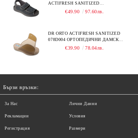
ACTIFRESH SANITIZED
ОРТОПЕДИЧНИ САНДАЛИ ЗА
€49.90
97.60лв.
ОТЕКЪЛ КРАК, СИВИ
DR ORTO ACTIFRESH SANITIZED
078D004 ОРТОПЕДИЧНИ ДАМСКИ
ЧЕХЛИ ЗА МНОГО ОТЕКЪЛ КРАК,
€39.90
78.04лв.
БЕЖОВИ
Бързи връзки:
За Нас
Лични Данни
Рекламации
Условия
Регистрация
Размери