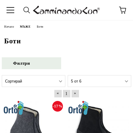
Начало
МЪЖЕ
Боти
Боти
Филтри
«
»
1
-17%