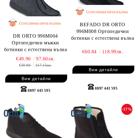
BEFADO DR ORTO
996M008 Ортопедични
DR ORTO 996M004
ботинки с естествена вълна
Ортопедични мъжки
ботинки с естествена вълна
€60.84
118.99лв.
€49.90
97.60лв.
€59.90
117.15лв.
Виж детайли
Виж детайли
0897 443 595
0897 443 595
-17%