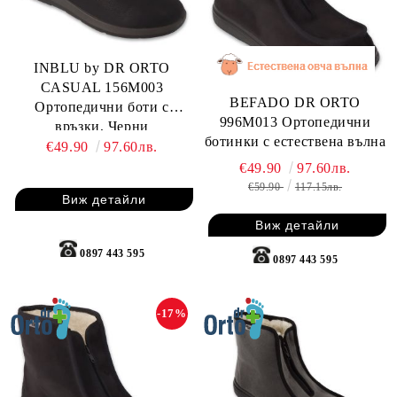
INBLU by DR ORTO
CASUAL 156M003
BEFADO DR ORTO
Ортопедични боти с
996M013 Ортопедични
връзки, Черни
ботинки с естествена вълна
€49.90
97.60лв.
€49.90
97.60лв.
€59.90
117.15лв.
Виж детайли
Виж детайли
0897 443 595
0897 443 595
-17%