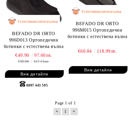
BEFADO DR ORTO
996M015 Ортопедични
BEFADO DR ORTO
ботинки с естествена вълна
996D013 Ортопедични
ботинки с естествена вълна
€60.84
118.99лв.
€49.90
97.60лв.
€59.90
117.15лв.
Виж детайли
Виж детайли
0897 443 595
Page 1 of 1
«
»
1