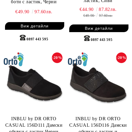
ластик, Сиви
боти с ластик, Черни
€44.90
87.82лв.
€49.90
97.60лв.
€49.90
97.60лв.
Виж детайли
Виж детайли
0897 443 595
0897 443 595
-20%
-20%
INBLU by DR ORTO
INBLU by DR ORTO
CASUAL 156D111 Дамски
CASUAL 156D116 Дамски
обувки с ластик,Черни
обувки с ластик и