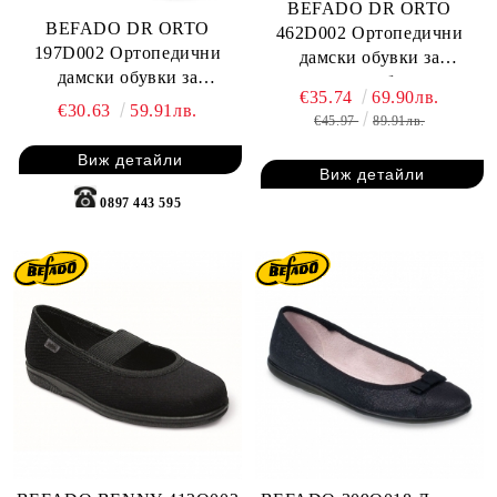
BEFADO DR ORTO
BEFADO DR ORTO
462D002 Ортопедични
197D002 Ортопедични
дамски обувки за
дамски обувки за
сервитьорки и барманки с
€35.74
69.90лв.
сервитьорки и барманки с
каишка за широк крак
€30.63
59.91лв.
€45.97
89.91лв.
каишка
Виж детайли
Виж детайли
0897 443 595