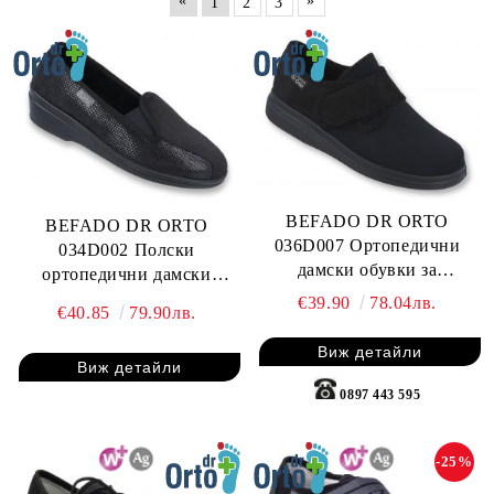
«
»
1
2
3
BEFADO DR ORTO
BEFADO DR ORTO
036D007 Ортопедични
034D002 Полски
дамски обувки за
ортопедични дамски
сервитьорки и барманки,
обувки за сервитьорки и
€39.90
78.04лв.
€40.85
79.90лв.
стреч серия
барманки на лека
платформа
Виж детайли
Виж детайли
0897 443 595
-25%