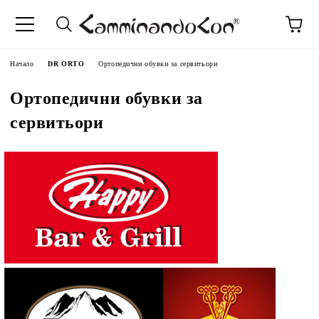
Начало
DR ORTO
Ортопедични обувки за сервитьори
Ортопедични обувки за
сервитьори