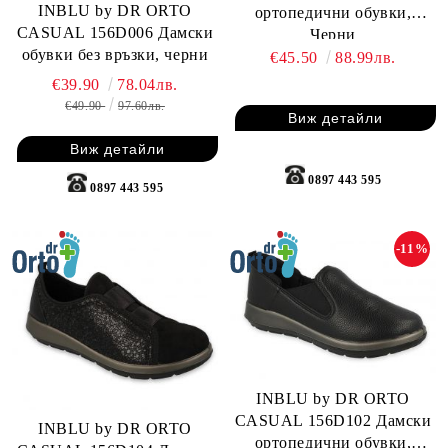
INBLU by DR ORTO
ортопедични обувки,
CASUAL 156D006 Дамски
Черни
обувки без връзки, черни
€45.50
88.99лв.
€39.90
78.04лв.
€49.90
97.60лв.
Виж детайли
Виж детайли
0897 443 595
0897 443 595
-11%
INBLU by DR ORTO
CASUAL 156D102 Дамски
INBLU by DR ORTO
ортопедични обувки,