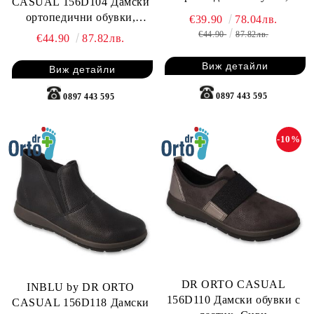
CASUAL 156D104 Дамски
Черни
ортопедични обувки,
€39.90
78.04лв.
Черни
€44.90
87.82лв.
€44.90
87.82лв.
Виж детайли
Виж детайли
0897 443 595
0897 443 595
-10%
DR ORTO CASUAL
INBLU by DR ORTO
156D110 Дамски обувки с
CASUAL 156D118 Дамски