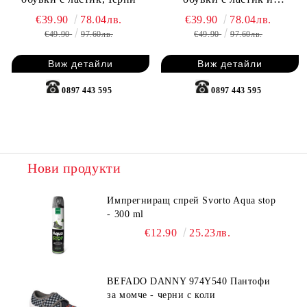
капси,Черни
€39.90
78.04лв.
€39.90
78.04лв.
€49.90
97.60лв.
€49.90
97.60лв.
Виж детайли
Виж детайли
0897 443 595
0897 443 595
Нови продукти
Импрегниращ спрей Svorto Aqua stop
- 300 ml
€12.90
25.23лв.
BEFADO DANNY 974Y540 Пантофи
за момче - черни с коли