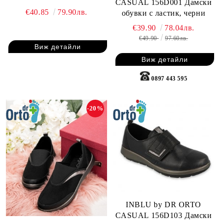
CASUAL 156D001 Дамски
голям обем на свода
€40.85
79.90лв.
обувки с ластик, черни
€39.90
78.04лв.
€49.90
97.60лв.
Виж детайли
Виж детайли
0897 443 595
-20%
INBLU by DR ORTO
CASUAL 156D103 Дамски