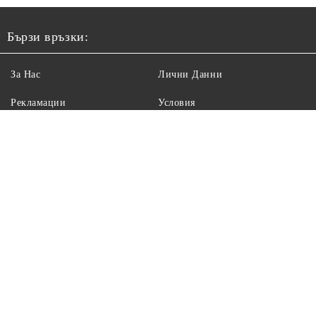
Бързи връзки:
За Нас
Лични Данни
Рекламации
Условия
Регистрация
Размери
Контакт
Помощ
Размери
Замяна на продукт
Често задавани въпроси
Бюлетин
Информация за контакти: