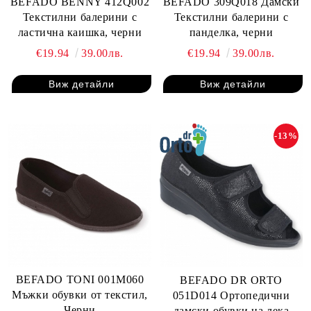
BEFADO BENNY 412Q002
BEFADO 309Q018 Дамски
Текстилни балерини с
Текстилни балерини с
ластична каишка, черни
панделка, черни
€19.94
39.00лв.
€19.94
39.00лв.
Виж детайли
Виж детайли
-13%
BEFADO TONI 001M060
BEFADO DR ORTO
Мъжки обувки от текстил,
051D014 Ортопедични
Черни
дамски обувки на лека