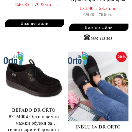
стреч серия с лепки
€40.85
79.90лв.
€34.90
68.26лв.
€39.90
78.04лв.
Виж детайли
Виж детайли
0897 443 595
-20%
BEFADO DR ORTO
871M004 Ортопедични
мъжки обувки за
INBLU by DR ORTO
сервитьори и бармани с