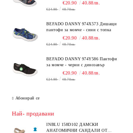
€20.90
40.88лв.
€24.90
48.70лв.
BEFADO DANNY 974X573 Дишащи
пантофи за момче - сини с топка
€20.90
40.88лв.
€24.90
48.70лв.
BEFADO DANNY 974Y586 Пантофи
за момче - черни с динозавър
€20.90
40.88лв.
€24.90
48.70лв.
Абонирай се
Най- продавани
INBLU 158D102 ДАМСКИ
АНАТОМИЧНИ САНДАЛИ ОТ