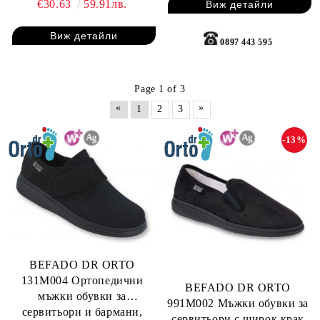
€30.63
59.91лв.
Виж детайли
Виж детайли
0897 443 595
Page 1 of 3
«
»
1
2
3
-13%
BEFADO DR ORTO
131M004 Ортопедични
BEFADO DR ORTO
мъжки обувки за
991M002 Мъжки обувки за
сервитьори и бармани,
сервитьори с широк крак