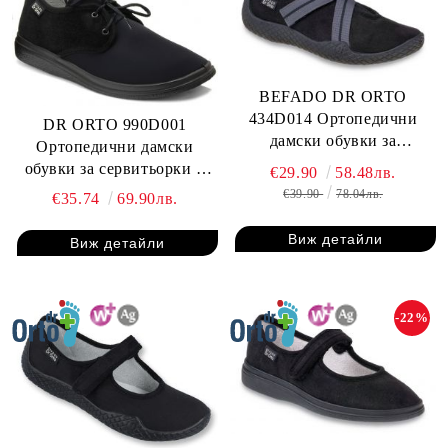
BEFADO DR ORTO
434D014 Ортопедични
DR ORTO 990D001
дамски обувки за
Ортопедични дамски
сервитьорки и барманки
обувки за сервитьорки и
€29.90
58.48лв.
барманки, стреч серия с
€39.90
78.04лв.
€35.74
69.90лв.
връзки
Виж детайли
Виж детайли
-22%