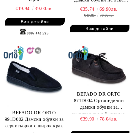
платформа
€19.94
39.00лв.
€35.74
69.90лв.
€40.85
79.90лв.
Виж детайли
Виж детайли
0897 443 595
BEFADO DR ORTO
871D004 Ортопедични
дамски обувки за
BEFADO DR ORTO
сервитьорки и барманки
€39.90
78.04лв.
991D002 Дамски обувки за
сервитьорки с широк крак