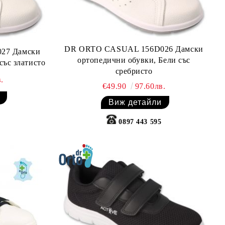
DR ORTO CASUAL 156D026 Дамски
27 Дамски
ортопедични обувки, Бели със
със златисто
сребристо
.
€49.90
97.60лв.
Виж детайли
0897 443 595