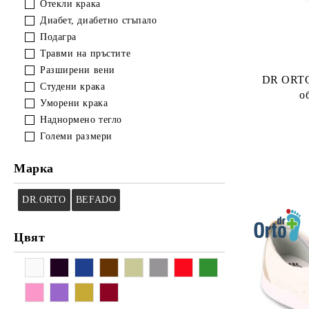
Черни рокли
Отекли крака
Почистване
Гащеризони с къс ръкав
Сака
Почистване
Импрегниране
Шампоани за обувки
Диабет, диабетно стъпало
Дънкови гащеризони
Грижа
Обтегачи
Подагра
Травми на пръстите
Ежедневни гащеризони
Почистване
ANATOMIC LINE
Разширени вени
DR ORTO
Студени крака
о
Уморени крака
Наднормено тегло
Големи размери
Марка
DR.ORTO
BEFADO
Цвят