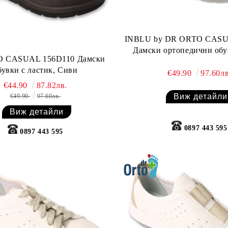
INBLU by DR ORTO CASU
Дамски ортопедични обу
 CASUAL 156D110 Дамски
бувки с ластик, Сиви
€49.90
97.60лв
€44.90
87.82лв.
Виж детайли
€49.90
97.60лв.
Виж детайли
0897 443 595
0897 443 595