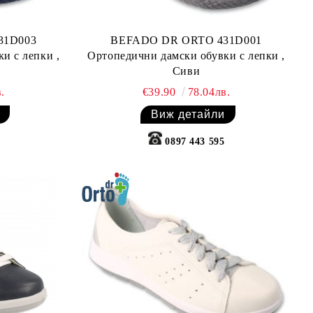
31D003
BEFADO DR ORTO 431D001
и с лепки ,
Ортопедични дамски обувки с лепки ,
Сиви
.
€39.90
78.04лв.
Виж детайли
0897 443 595