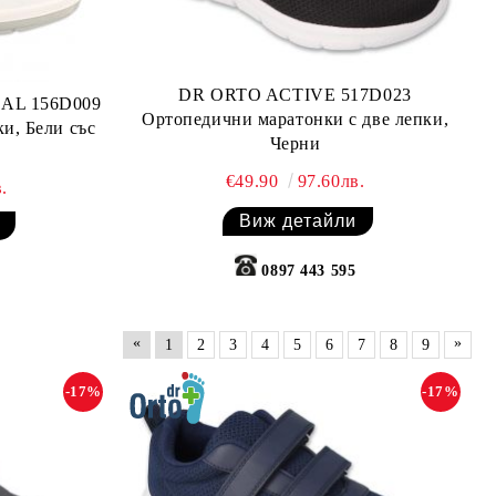
DR ORTO ACTIVE 517D023
AL 156D009
Ортопедични маратонки с две лепки,
и, Бели със
Черни
€49.90
97.60лв.
.
Виж детайли
0897 443 595
«
»
1
2
3
4
5
6
7
8
9
-17%
-17%