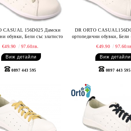
 CASUAL 156D025 Дамски
DR ORTO CASUAL156D0
ни обувки, Бели със златисто
ортопедични обувки, Бели 
€49.90
97.60лв.
€49.90
97.60лв
Виж детайли
Виж детайли
0897 443 595
0897 443 595