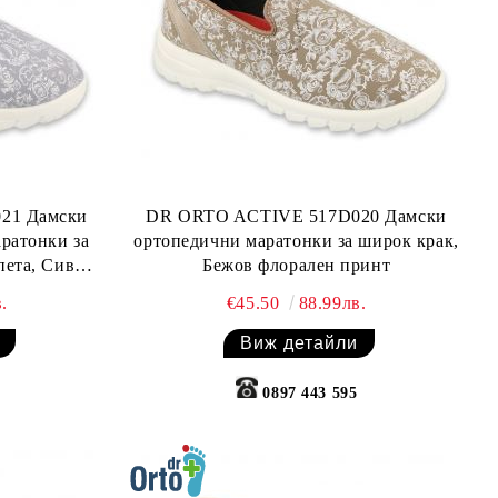
21 Дамски
DR ORTO ACTIVE 517D020 Дамски
ратонки за
ортопедични маратонки за широк крак,
пета, Сив
Бежов флорален принт
т
.
€45.50
88.99лв.
Виж детайли
0897 443 595