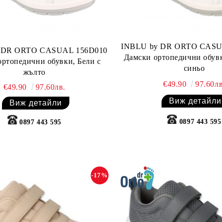
INBLU by DR ORTO CASU
 DR ORTO CASUAL 156D010
Дамски ортопедични обувк
ортопедични обувки, Бели с
синьо
жълто
€49.90
97.60лв
€49.90
97.60лв.
Виж детайли
Виж детайли
0897 443 595
0897 443 595
-17%