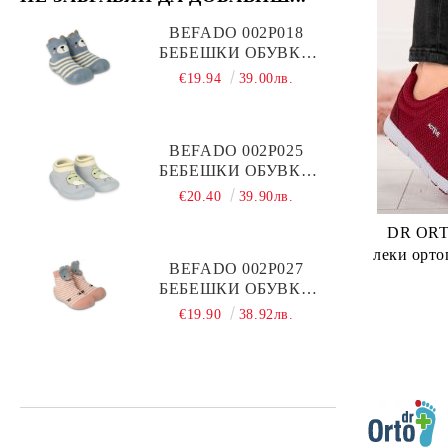
BEFADO 002P018
БЕБЕШКИ ОБУВКИ
ЧОРАПЧЕТА, СИВИ С
€19.94
39.00лв.
МЕЧЕ
BEFADO 002P025
БЕБЕШКИ ОБУВКИ
ЧОРАПЧЕТА,
€20.40
39.90лв.
СВЕТЛОСИВИ
DR ORT
леки орто
BEFADO 002P027
БЕБЕШКИ ОБУВКИ
ЧОРАПЧЕТА, РОЗОВИ
€19.90
38.92лв.
С МЕЧЕ