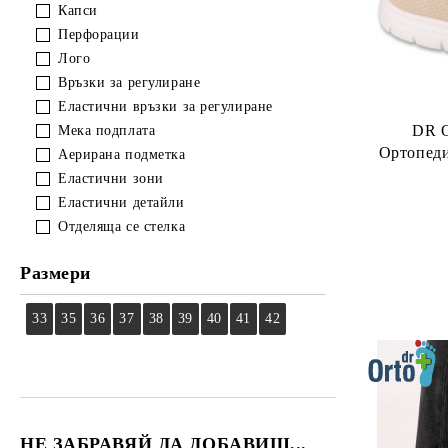
Капси
Перфорации
Лого
Връзки за регулиране
Еластични връзки за регулиране
DR 
Мека подплата
Ортопеди
Аерирана подметка
Еластични зони
Еластични детайли
Отделяща се стелка
Размери
33
35
36
37
38
39
40
41
42
НЕ ЗАБРАВЯЙ ДА ДОБАВИШ...