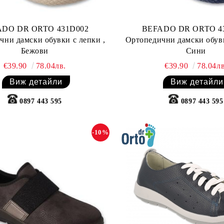
ADO DR ORTO 431D002
BEFADO DR ORTO 4
чни дамски обувки с лепки ,
Ортопедични дамски обувк
Бежови
Сини
€39.90
78.04лв.
€39.90
78.04лв
Виж детайли
Виж детайли
0897 443 595
0897 443 595
-10%