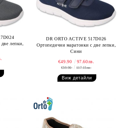
17D024
DR ORTO ACTIVE 517D026
 две лепки,
Ортопедични маратонки с две лепки,
Сини
.
€49.90
97.60лв.
€59.90
117.15лв.
Виж детайли