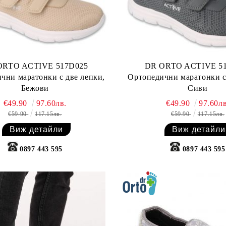
ORTO ACTIVE 517D025
DR ORTO ACTIVE 5
чни маратонки с две лепки,
Ортопедични маратонки с
Бежови
Сиви
€49.90
97.60лв.
€49.90
97.60лв
€59.90
117.15лв.
€59.90
117.15лв.
Виж детайли
Виж детайли
0897 443 595
0897 443 595