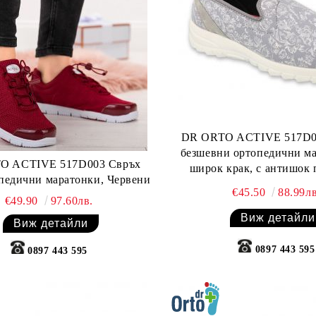
DR ORTO ACTIVE 517D0
безшевни ортопедични ма
O ACTIVE 517D003 Свръх
широк крак, с антишок 
педични маратонки, Червени
флорален прин
€45.50
88.99лв
€49.90
97.60лв.
Виж детайли
Виж детайли
0897 443 595
0897 443 595