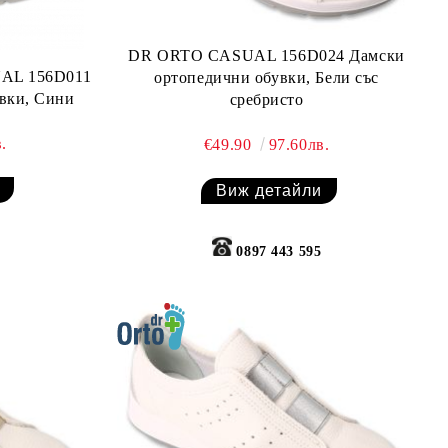
DR ORTO CASUAL 156D024 Дамски
AL 156D011
ортопедични обувки, Бели със
вки, Сини
сребристо
.
€49.90
97.60лв.
Виж детайли
0897 443 595