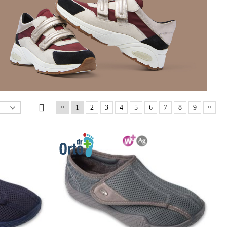
«
»
1
2
3
4
5
6
7
8
9