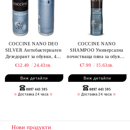
COCCINE NANO DEO
COCCINE NANO
SILVER Антибактериален
SHAMPOO Универсална
Дезедорант за обувки, 400
почистваща пяна за обувки,
ml
150 ml
€12.49
24.43лв.
€7.99
15.63лв.
Виж детайли
Виж детайли
0897 443 595
0897 443 595
✫
Доставка 24 часа
✫
✫
Доставка 24 часа
✫
Нови продукти