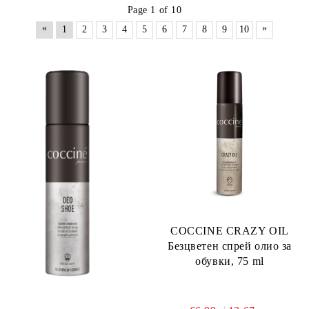
Page 1 of 10
«
»
1
2
3
4
5
6
7
8
9
10
COCCINE CRAZY OIL
Безцветен спрей олио за
обувки, 75 ml