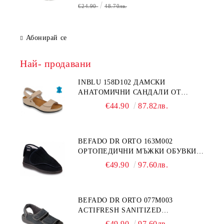
€24.90
48.70лв.
Абонирай се
Най- продавани
INBLU 158D102 ДАМСКИ
АНАТОМИЧНИ САНДАЛИ ОТ
ЕСТЕСТВЕНА КОЖА, БЕЖОВИ
€44.90
87.82лв.
BEFADO DR ORTO 163M002
ОРТОПЕДИЧНИ МЪЖКИ ОБУВКИ
ЗА ГИПСИРАН ИЛИ СВРЪХ
€49.90
97.60лв.
ОТЕКЪЛ КРАК
BEFADO DR ORTO 077M003
ACTIFRESH SANITIZED
ОРТОПЕДИЧНИ САНДАЛИ ЗА
€49.90
97.60лв.