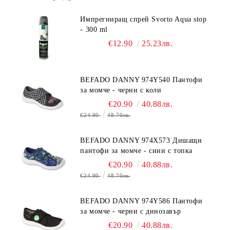
Импрегниращ спрей Svorto Aqua stop
- 300 ml
€12.90
25.23лв.
BEFADO DANNY 974Y540 Пантофи
за момче - черни с коли
€20.90
40.88лв.
€24.90
48.70лв.
BEFADO DANNY 974X573 Дишащи
пантофи за момче - сини с топка
€20.90
40.88лв.
€24.90
48.70лв.
BEFADO DANNY 974Y586 Пантофи
за момче - черни с динозавър
€20.90
40.88лв.