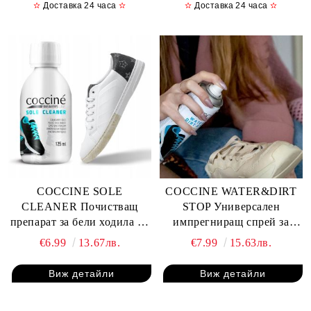
✫
Доставка 24 часа
✫
✫
Доставка 24 часа
✫
COCCINE SOLE
COCCINE WATER&DIRT
CLEANER Почистващ
STOP Универсален
препарат за бели ходила на
импрегниращ спрей за
обувки 125 ml
сникърси 250 ml, Безцветен
€6.99
13.67лв.
€7.99
15.63лв.
Виж детайли
Виж детайли