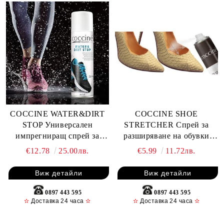
COCCINE WATER&DIRT
COCCINE SHOE
STOP Универсален
STRETCHER Спрей за
импрегниращ спрей за
разширяване на обувки
сникърси 400 ml, Безцветен
0.75 ml, Безцветен
€12.78
25.00лв.
€5.99
11.72лв.
Виж детайли
Виж детайли
0897 443 595
0897 443 595
✫
Доставка 24 часа
✫
✫
Доставка 24 часа
✫