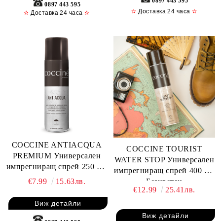
0897 443 595
0897 443 595
✫
Доставка 24 часа
✫
✫
Доставка 24 часа
✫
COCCINE ANTIACQUA
COCCINE TOURIST
PREMIUM Универсален
WATER STOP Универсален
импрегниращ спрей 250 ml,
импрегниращ спрей 400 ml,
Безцветен
€7.99
15.63лв.
Безцветен
€12.99
25.41лв.
Виж детайли
Виж детайли