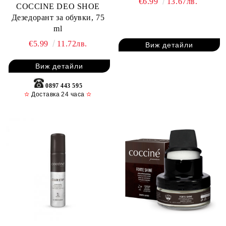
€6.99
13.67лв.
COCCINE DEO SHOE
Дезедорант за обувки, 75
ml
€5.99
11.72лв.
Виж детайли
Виж детайли
0897 443 595
✫
Доставка 24 часа
✫