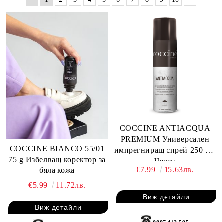
COCCINE ANTIACQUA
PREMIUM Универсален
COCCINE BIANCO 55/01
импрегниращ спрей 250 ml,
75 g Избелващ коректор за
Черен
€7.99
15.63лв.
бяла кожа
€5.99
11.72лв.
Виж детайли
Виж детайли