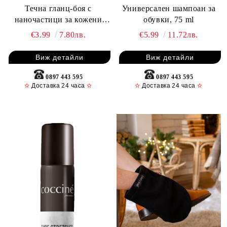
Течна гланц-боя с
Универсален шампоан за
наночастици за кожени
обувки, 75 ml
изделия, 75 ml
€3.99
7.80лв.
€5.99
11.72лв.
Виж детайли
Виж детайли
0897 443 595
0897 443 595
✫
Доставка 24 часа
✫
✫
Доставка 24 часа
✫