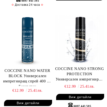
0897 443 595
✫
Доставка 24 часа
✫
COCCINE NANO STRONG
COCCINE NANO WATER
PROTECTION
BLOCK Универсален
Универсален импрегниращ
импрегниращ спрей 400 ml,
спрей 400 ml, Безцветен
€12.99
25.41лв.
Безцветен
€12.99
25.41лв.
Виж детайли
Виж детайли
0897 443 595