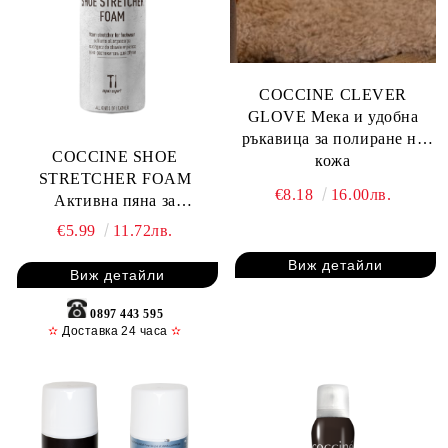
COCCINE CLEVER
GLOVE Мека и удобна
ръкавица за полиране на
COCCINE SHOE
кожа
STRETCHER FOAM
€8.18
16.00лв.
Активна пяна за
разширяване на обувки
€5.99
11.72лв.
0.75 ml, Безцветна
Виж детайли
Виж детайли
0897 443 595
✫
Доставка 24 часа
✫