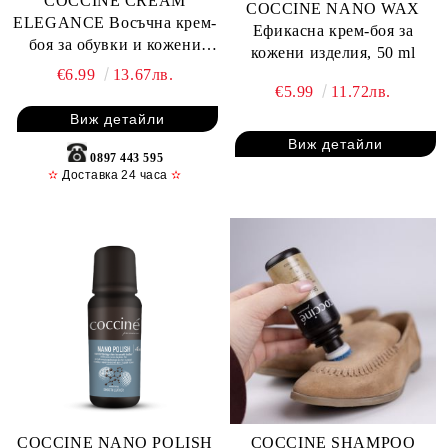
COCCINE CREAM
COCCINE NANO WAX
ELEGANCE Восъчна крем-
Ефикасна крем-боя за
боя за обувки и кожени
кожени изделия, 50 ml
изделия, 50 ml
€6.99
13.67лв.
€5.99
11.72лв.
Виж детайли
Виж детайли
0897 443 595
✫
Доставка 24 часа
✫
COCCINE NANO POLISH
COCCINE SHAMPOO