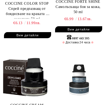
COCCINE FORTE SHINE
COCCINE COLOR STOP
Самолъскаща боя за кожа,
Спрей предпазващ от
50 ml
боядисване на краката и
€6.99
13.67лв.
чорапите 50 ml
€6.13
11.99лв.
Виж детайли
Виж детайли
0897 443 595
✫
Доставка 24 часа
✫