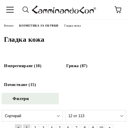
Начало
КОЗМЕТИКА ЗА ОБУВКИ
Гладка кожа
Гладка кожа
Импрегниране (10)
Грижа (87)
Почистване (15)
Филтри
«
»
1
2
3
4
5
6
7
8
9
10