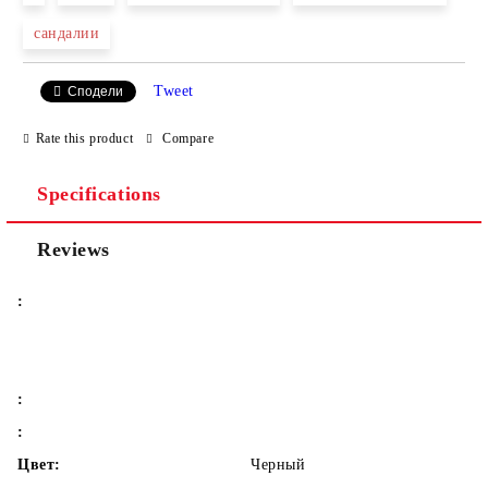
сандалии
We will contact you to finalize the order
Tweet
Сподели
Rate this product
Compare
Specifications
Reviews
:
:
:
Цвет:
Черный