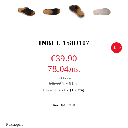
INBLU 158D107
-13%
€39.90
78.04лв.
List Price:
€45.97
89.91лв.
€6.07 (13.2%)
Discount:
Код:
158D290-3
Размеры: