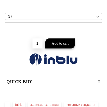
Add to wishlist
QUICK BUY
JUST 2 FIELDS TO FILL IN
inblu
женские сандалии
кожаные сандалии