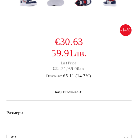
-14%
€30.63
59.91лв.
List Price:
€35.74
69.90лв.
€5.11 (14.3%)
Discount:
Код:
FE51054-1-11
Размеры: