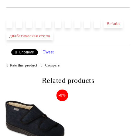
JUST 2 FIELDS TO FILL IN
Befado
диабетическая стопа
We will contact you to finalize the order
Tweet
Сподели
Rate this product
Compare
Related products
-8%