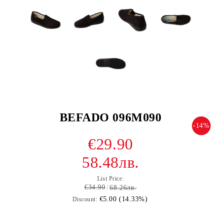
BEFADO 096M090
-14%
€29.90
58.48лв.
List Price:
€34.90
68.26лв.
€5.00 (14.33%)
Discount: