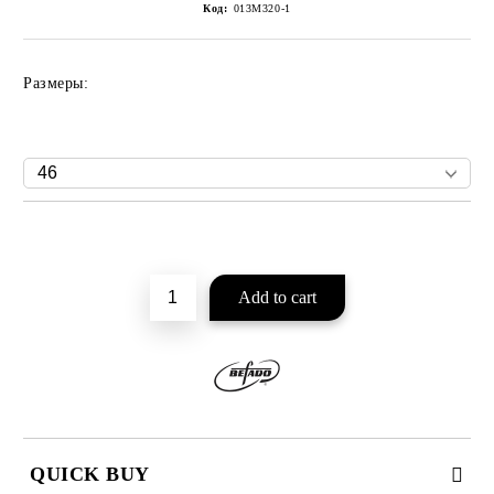
Код:
013M320-1
Размеры:
Add to wishlist
QUICK BUY