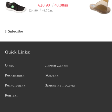
€20.90
40.88лв.
€24.90
48.70лв.
Subscribe
Quick Links:
О нас
Лични Данни
Рекламации
Условия
Регистрация
Замяна на продукт
Контакт