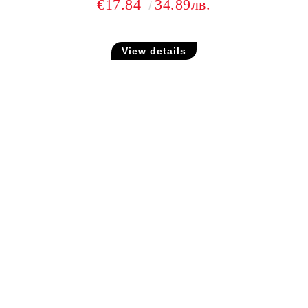
€17.84
34.89лв.
View details