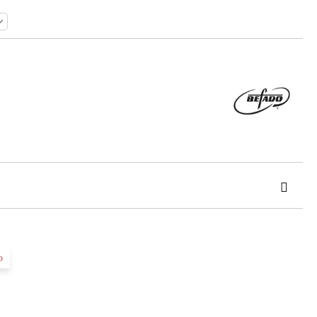
o
 order