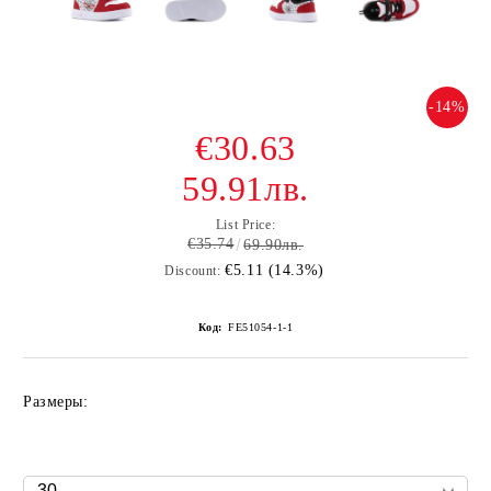
-14%
€30.63
59.91лв.
List Price:
€35.74
69.90лв.
€5.11 (14.3%)
Discount:
Код:
FE51054-1-1
Размеры: