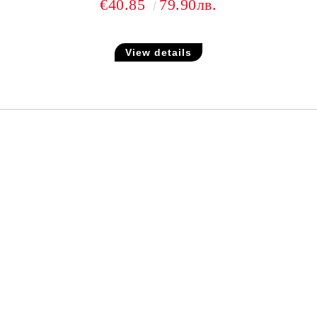
€40.85
79.90лв.
View details