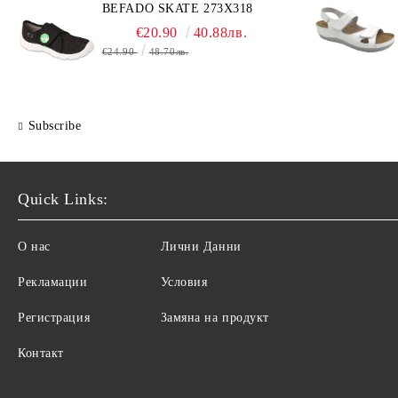
BEFADO SKATE 273X318
€20.90
40.88лв.
€24.90
48.70лв.
Subscribe
Quick Links:
О нас
Лични Данни
Рекламации
Условия
Регистрация
Замяна на продукт
Контакт