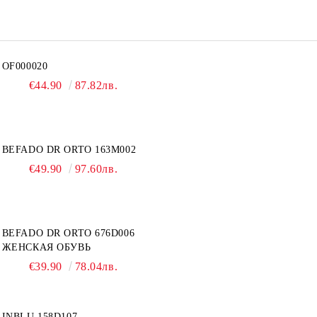
OF000020
€44.90
87.82лв.
BEFADO DR ORTO 163M002
€49.90
97.60лв.
BEFADO DR ORTO 676D006
ЖЕНСКАЯ ОБУВЬ
€39.90
78.04лв.
INBLU 158D107