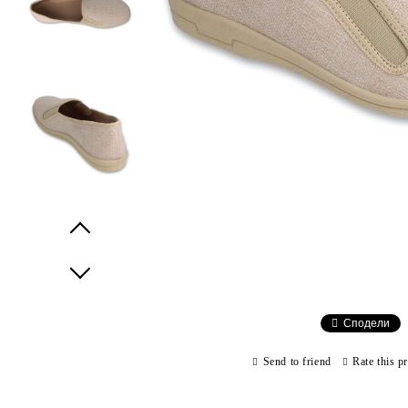
Prev
Next
Сподели
Send to friend
Rate this p