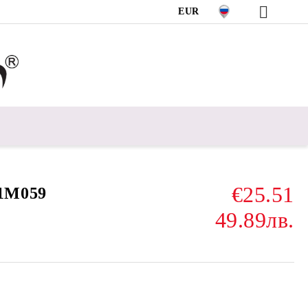
EUR
€25.51
1M059
49.89лв.