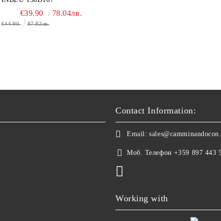
€39.90
78.04лв.
€44.90
87.82лв.
Contact Information:
Email:
sales@camminandocon
Моб. Телефон
+359 897 443 
Working with