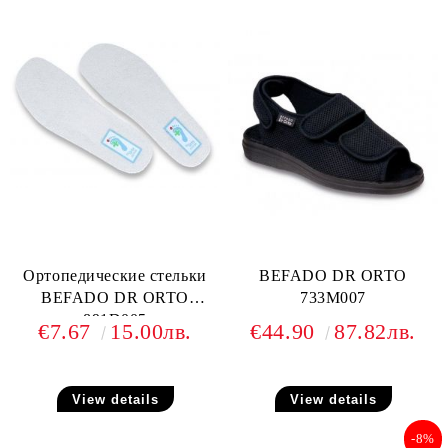
Ортопедические стельки
BEFADO DR ORTO
BEFADO DR ORTO
733M007
891D005
€7.67
15.00лв.
€44.90
87.82лв.
View details
View details
-8%