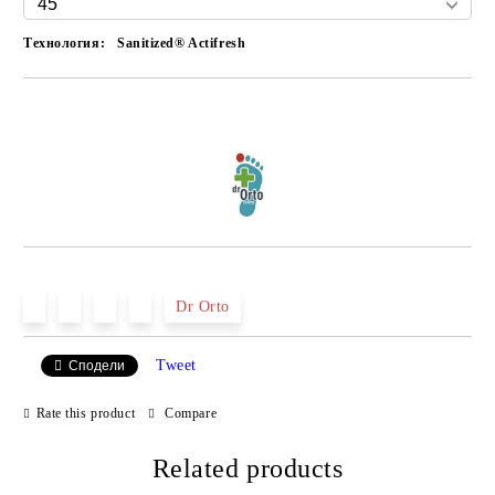
Технология:
Sanitized® Actifresh
Add to wishlist
Dr Orto
Tweet
Сподели
Rate this product
Compare
Related products