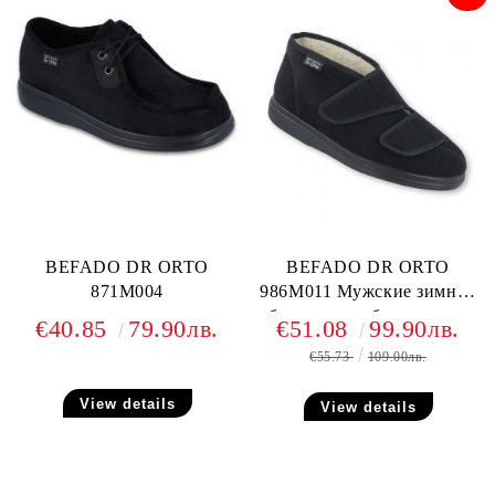
BEFADO DR ORTO
BEFADO DR ORTO
871M004
986M011 Мужские зимние
ботинки диабетические,
€40.85
79.90лв.
€51.08
99.90лв.
для проблемных ног
€55.73
109.00лв.
View details
View details