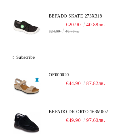
BEFADO SKATE 273X318
€20.90
40.88лв.
€24.90
48.70лв.
Subscribe
OF000020
€44.90
87.82лв.
BEFADO DR ORTO 163M002
€49.90
97.60лв.