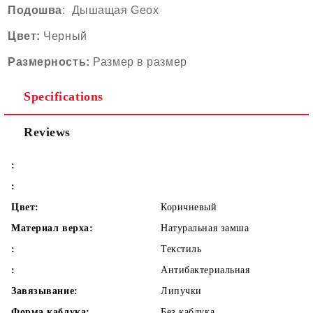
Подошва
: Дышащая Geox
Цвет:
Черн
ый
Размерность:
Размер в размер
Specifications
Reviews
:
:
Цвет:
Коричневый
Материал верха:
Натуральная замша
:
Текстиль
:
Aнтибактериальная
Завязывание:
Липучки
Форма каблука:
Без каблука