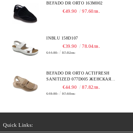
BEFADO DR ORTO 163M002
€49.90
97.60лв.
INBLU 158D107
€39.90
78.04лв.
€44.90
87.82лв.
BEFADO DR ORTO ACTIFRESH
SANITIZED 077D005 ЖЕНСКАЯ
ОБУВЬ
€44.90
87.82лв.
€49.90
97.60лв.
Quick Links: