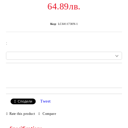
64.89лв.
Код:
LC6411730N-1
:
Add to wishlist
Tweet
Сподели
Rate this product
Compare