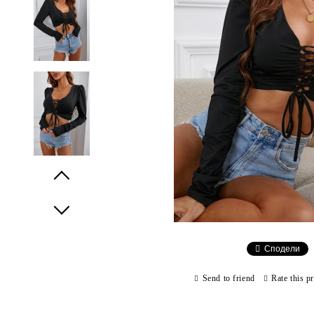
Prev
Next
Сподели
Send to friend
Rate this p