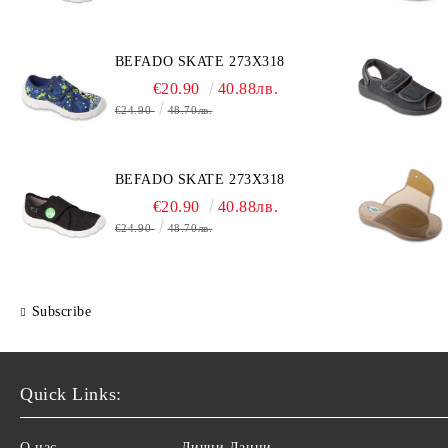
BEFADO SKATE 273X318
€20.90
40.88лв.
€24.90
48.70лв.
BEFADO SKATE 273X318
€20.90
40.88лв.
€24.90
48.70лв.
Subscribe
Quick Links:
О нас
Лични Данни