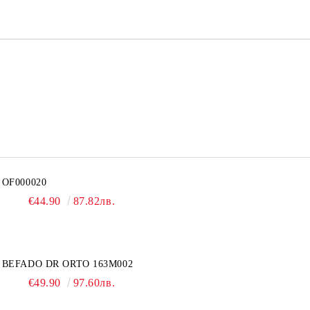
OF000020
€44.90
87.82лв.
BEFADO DR ORTO 163M002
€49.90
97.60лв.