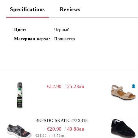
Specifications
Reviews
Цвет:
Черный
Материал верха:
Полиэстер
€12.90
25.23лв.
BEFADO SKATE 273X318
€20.90
40.88лв.
€24.90
48.70лв.