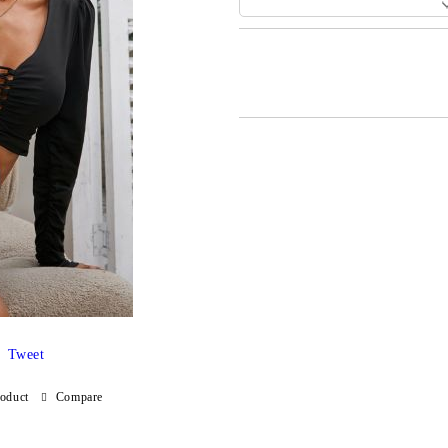
Add to wishlist
Tweet
roduct
Compare