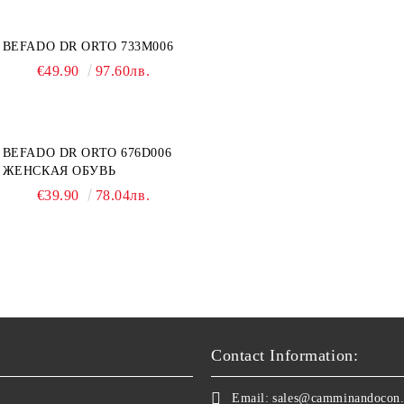
BEFADO DR ORTO 733M006
€49.90
97.60лв.
BEFADO DR ORTO 676D006
ЖЕНСКАЯ ОБУВЬ
€39.90
78.04лв.
Contact Information:
Email:
sales@camminandocon