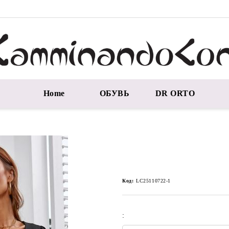
Home
ОБУВЬ
DR ORTO
Код:
LC25110722-1
: